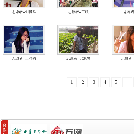
志愿者--刘博雅
志愿者--王毓
志愿者
志愿者--王雅萌
志愿者--邱源惠
志愿者-
1
2
3
4
5
-
合
作