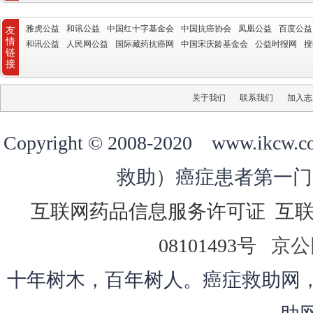
雅虎公益
和讯公益
中国红十字基金会
中国抗癌协会
凤凰公益
百度公益
友
情
和讯公益
人民网公益
国际藏药抗癌网
中国宋庆龄基金会
公益时报网
搜
链
接
关于我们
联系我们
加入志
Copyright © 2008-2020 ww
救助）癌症患者第一门
互联网药品信息服务许可证
互
08101493号
京公网
十年树木，百年树人。癌症救助网，