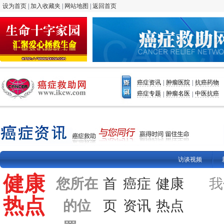
设为首页
|
加入收藏夹
|
网站地图
|
返回首页
癌症资讯
肿瘤医院
抗癌药物
|
|
癌症专题
肿瘤名医
中医抗癌
|
|
访谈视频
健康
您所在
首
癌症
健康
我
热点
的位
页
资讯
热点