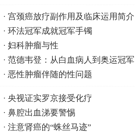
宫颈癌放疗副作用及临床运用简介
环法冠军成就冠军手镯
妇科肿瘤与性
范德韦登：从白血病人到奥运冠军
恶性肿瘤伴随的性问题
央视证实罗京接受化疗
鼻腔出血涕要警惕
注意肾癌的“蛛丝马迹”