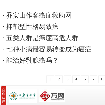
乔安山作客癌症救助网
抑郁型性格易致癌
五类人群是癌症高危人群
七种小病最容易转变成为癌症
能治好乳腺癌吗？
1
2
3
4
5
-
11
合
作
伙
伴