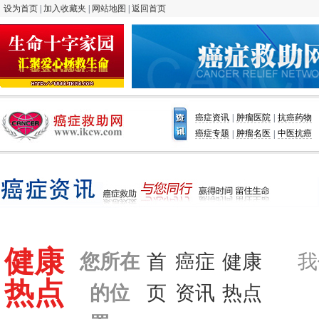
设为首页
|
加入收藏夹
|
网站地图
|
返回首页
癌症资讯
肿瘤医院
抗癌药物
|
|
癌症专题
肿瘤名医
中医抗癌
|
|
访谈视频
健康
您所在
首
癌症
健康
我
热点
的位
页
资讯
热点