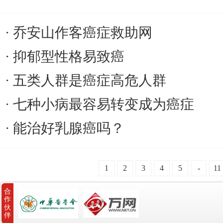
乔安山作客癌症救助网
抑郁型性格易致癌
五类人群是癌症高危人群
七种小病最容易转变成为癌症
能治好乳腺癌吗？
1
2
3
4
5
-
11
合
作
伙
伴