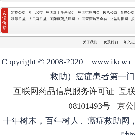
雅虎公益
和讯公益
中国红十字基金会
中国抗癌协会
凤凰公益
百度公益
友
情
和讯公益
人民网公益
国际藏药抗癌网
中国宋庆龄基金会
公益时报网
搜
链
接
关于我们
联系我们
加入志
Copyright © 2008-2020 ww
救助）癌症患者第一门
互联网药品信息服务许可证
互
08101493号
京公网
十年树木，百年树人。癌症救助网，