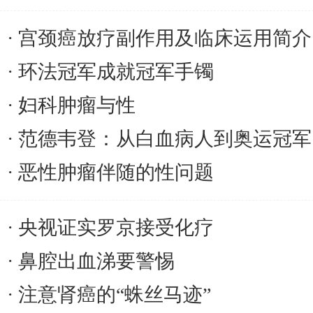
宫颈癌放疗副作用及临床运用简介
环法冠军成就冠军手镯
妇科肿瘤与性
范德韦登：从白血病人到奥运冠军
恶性肿瘤伴随的性问题
央视证实罗京接受化疗
鼻腔出血涕要警惕
注意肾癌的“蛛丝马迹”