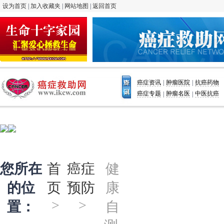
设为首页
|
加入收藏夹
|
网站地图
|
返回首页
癌症资讯
肿瘤医院
抗癌药物
|
|
癌症专题
肿瘤名医
中医抗癌
|
|
运动预防
饮食预
您所在
首
癌症
健
的位
页
预防
康
置：
自