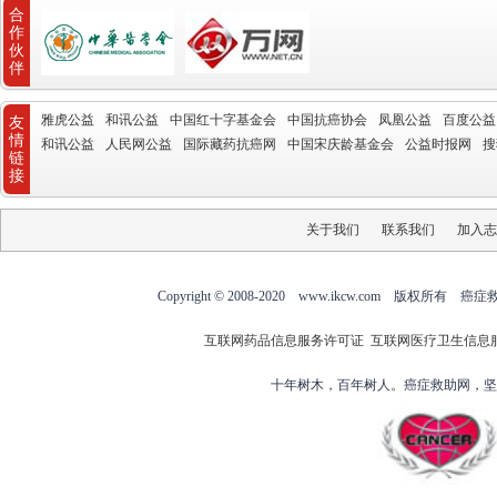
合
作
伙
伴
雅虎公益
和讯公益
中国红十字基金会
中国抗癌协会
凤凰公益
百度公益
友
情
和讯公益
人民网公益
国际藏药抗癌网
中国宋庆龄基金会
公益时报网
搜
链
接
关于我们
联系我们
加入志
Copyright © 2008-2020 www.ikcw.com
互联网药品信息服务许可证
互联网医疗卫生信息
十年树木，百年树人。癌症救助网，坚