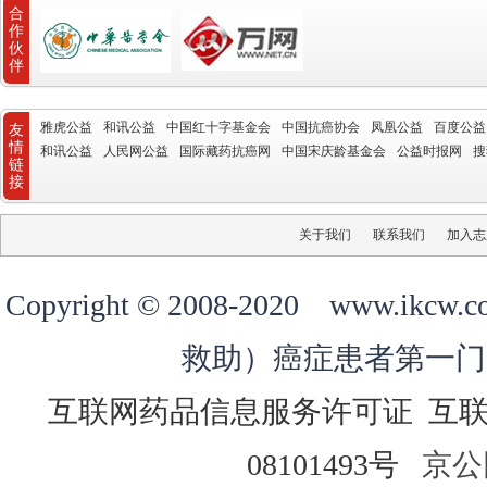
合
作
伙
伴
雅虎公益
和讯公益
中国红十字基金会
中国抗癌协会
凤凰公益
百度公益
友
情
和讯公益
人民网公益
国际藏药抗癌网
中国宋庆龄基金会
公益时报网
搜
链
接
关于我们
联系我们
加入志
Copyright © 2008-2020 ww
救助）癌症患者第一门
互联网药品信息服务许可证
互
08101493号
京公网