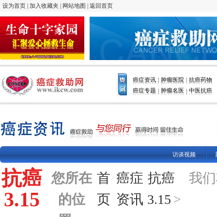
设为首页
|
加入收藏夹
|
网站地图
|
返回首页
癌症资讯
肿瘤医院
抗癌药物
|
|
癌症专题
肿瘤名医
中医抗癌
|
|
访谈视频
抗癌
您所在
首
癌症
抗癌
我们
3.15
的位
页
资讯
3.15