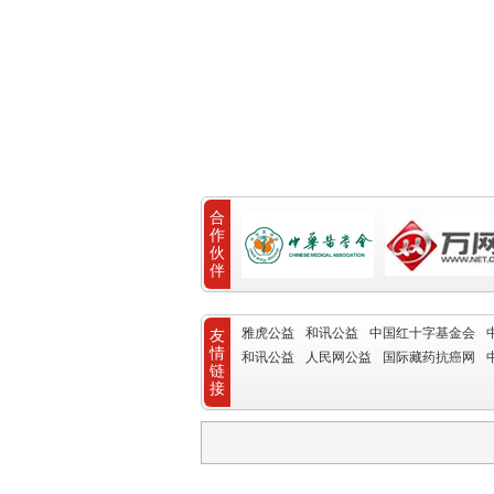
合
作
伙
伴
雅虎公益
和讯公益
中国红十字基金会
友
情
和讯公益
人民网公益
国际藏药抗癌网
链
接