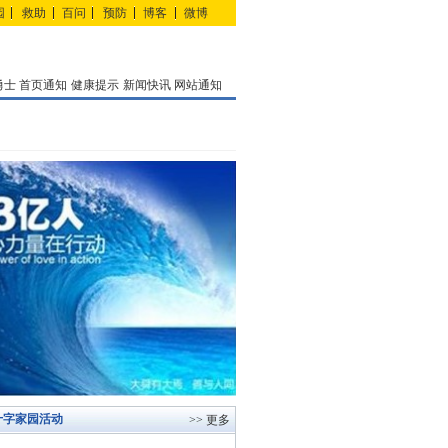
园
救助
百问
预防
博客
微博
勇士
首页通知
健康提示
新闻快讯
网站通知
十字家园活动
>> 更多