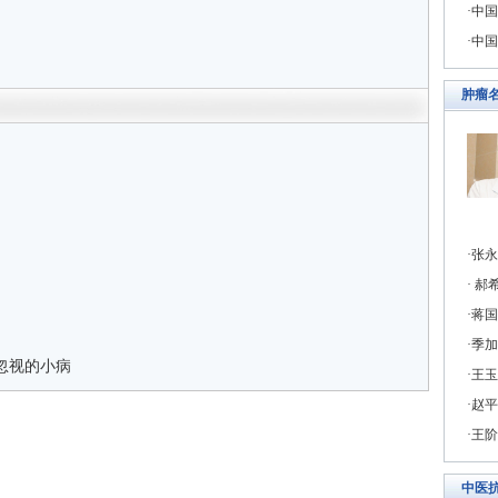
中国
中国
肿瘤
张永
郝希
蒋国
季加
忽视的小病
王玉
赵平
王阶
中医