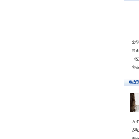
坐得
最新
中医
抗癌
癌症
西红
多吃
防癌