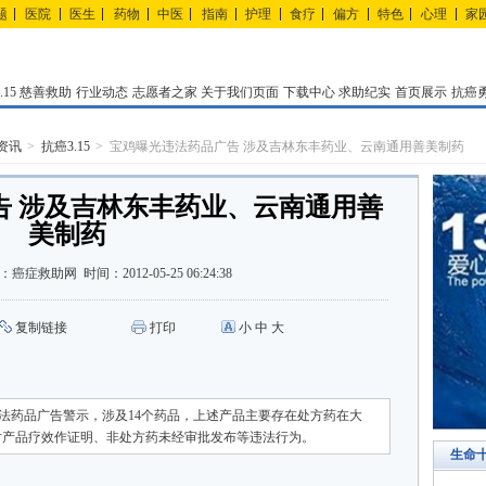
题
医院
医生
药物
中医
指南
护理
食疗
偏方
特色
心理
家
15
慈善救助
行业动态
志愿者之家
关于我们页面
下载中心
求助纪实
首页展示
抗癌
资讯
抗癌3.15
宝鸡曝光违法药品广告 涉及吉林东丰药业、云南通用善美制药
告 涉及吉林东丰药业、云南通用善
美制药
：
癌症救助网
时间：
2012-05-25 06:24:38
复制链接
打印
小
中
大
法药品广告警示，涉及14个药品，上述产品主要存在处方药在大
对产品疗效作证明、非处方药未经审批发布等违法行为。
生命