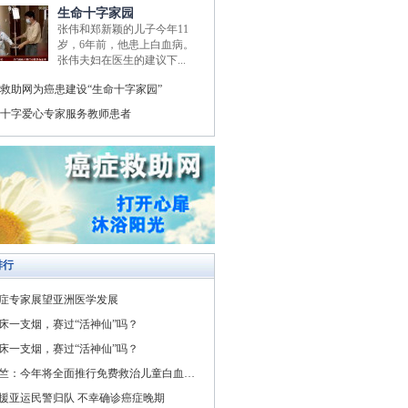
生命十字家园
张伟和郑新颖的儿子今年11
岁，6年前，他患上白血病。
张伟夫妇在医生的建议下...
救助网为癌患建设“生命十字家园”
十字爱心专家服务教师患者
排行
症专家展望亚洲医学发展
床一支烟，赛过“活神仙”吗？
床一支烟，赛过“活神仙”吗？
竺：今年将全面推行免费救治儿童白血病与先天性心脏病
援亚运民警归队 不幸确诊癌症晚期