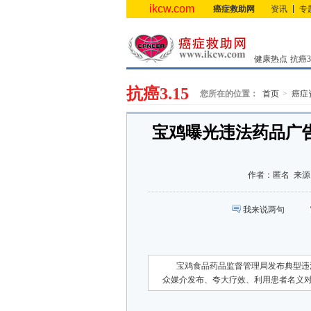
ikcw.com
癌症救助网
资讯
专
健康热点
抗癌3.
抗癌3.15
您所在的位置：
首页
癌症
宝鸡曝光违法药品广
作者：
匿名
来源
我来说两句
宝鸡食品药品监督管理局发布典型违
众媒介发布、夸大疗效、利用患者名义