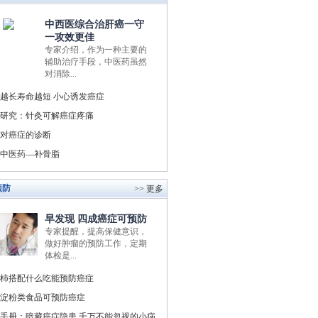
中西医综合治肝癌一守
一攻效更佳
专家介绍，作为一种主要的
辅助治疗手段，中医药虽然
对消除...
越长寿命越短 小心诱发癌症
研究：针灸可解癌症疼痛
对癌症的诊断
中医药—补骨脂
预防
>> 更多
早发现 四成癌症可预防
专家提醒，提高保健意识，
做好肿瘤的预防工作，定期
体检是...
柿搭配什么吃能预防癌症
淀粉类食品可预防癌症
手册：暗藏癌症隐患 千万不能忽视的小病