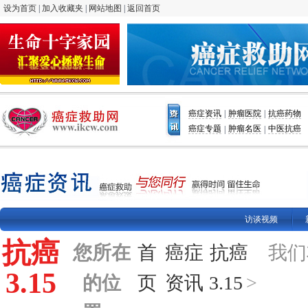
设为首页
|
加入收藏夹
|
网站地图
|
返回首页
癌症资讯
肿瘤医院
抗癌药物
|
|
癌症专题
肿瘤名医
中医抗癌
|
|
访谈视频
抗癌
您所在
首
癌症
抗癌
我们
3.15
的位
页
资讯
3.15