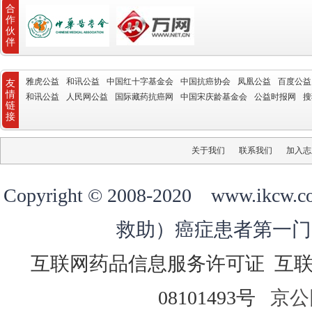
合
作
伙
伴
雅虎公益
和讯公益
中国红十字基金会
中国抗癌协会
凤凰公益
百度公益
友
情
和讯公益
人民网公益
国际藏药抗癌网
中国宋庆龄基金会
公益时报网
搜
链
接
关于我们
联系我们
加入志
Copyright © 2008-2020 ww
救助）癌症患者第一门
互联网药品信息服务许可证
互
08101493号
京公网