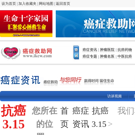
设为首页
|
加入收藏夹
|
网站地图
|
返回首页
癌症资讯
肿瘤医院
抗癌药物
|
|
癌症专题
肿瘤名医
中医抗癌
|
|
访谈视频
抗癌
您所在
首
癌症
抗癌
我们
3.15
的位
页
资讯
3.15