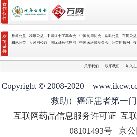
合
作
伙
伴
雅虎公益
和讯公益
中国红十字基金会
中国抗癌协会
凤凰公益
百度公益
友
情
和讯公益
人民网公益
国际藏药抗癌网
中国宋庆龄基金会
公益时报网
搜
链
接
关于我们
联系我们
加入志
Copyright © 2008-2020 ww
救助）癌症患者第一门
互联网药品信息服务许可证
互
08101493号
京公网