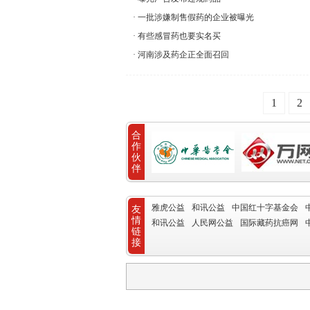
一批涉嫌制售假药的企业被曝光
有些感冒药也要实名买
河南涉及药企正全面召回
1
2
合
作
伙
伴
雅虎公益
和讯公益
中国红十字基金会
友
情
和讯公益
人民网公益
国际藏药抗癌网
链
接