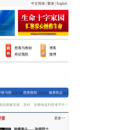
中文简体
|
繁体
|
English
慈善与救助
博客
癌症预防
微博
中医与癌
慈善救助
健康热点
善款能够直接、及时、全额地送到患者手中！
讲堂
更多>>
肿瘤泰斗——孙燕院士