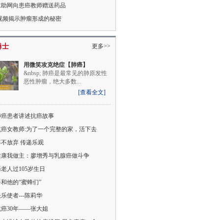
求助网向患癌教师赠送药品
D视频揭示肿瘤形成的秘密
勇士
更多>>
用微笑攻克绝症【肺癌】
&nbsp; 肺癌是最常见的肺原发性
恶性肿瘤，绝大多数...
[查看全文]
肺癌患者讲述抗癌故事
抗癌女教师:为了一个完整的家，活下去
不放弃 传递乐观
健康我做主：廖增秀与乳腺癌做斗争
老人过105岁生日
和他的“蜜蜂们”
乐使者---陈莉华
癌30年——张大姐