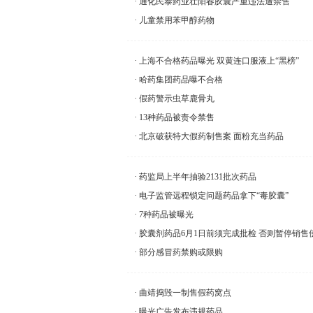
通化民泰药业壮阳春胶囊严重违法遭禁售
儿童禁用苯甲醇药物
上海不合格药品曝光 双黄连口服液上“黑榜”
哈药集团药品曝不合格
假药警示虫草鹿骨丸
13种药品被责令禁售
北京破获特大假药制售案 面粉充当药品
药监局上半年抽验2131批次药品
电子监管远程锁定问题药品拿下“毒胶囊”
7种药品被曝光
胶囊剂药品6月1日前须完成批检 否则暂停销售
部分感冒药禁购或限购
曲靖捣毁一制售假药窝点
曝光广告发布违规药品