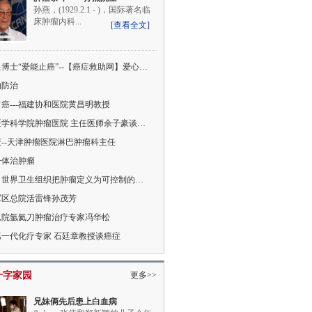
孙燕，(1929.2.1 - )，国际著名临
床肿瘤内科...
[查看全文]
博士“爱能止癌”--【癌症救助网】爱心讲堂启动
的防治
癌---福建协和医院黄昌明教授
学科学院肿瘤医院 主任医师余子豪谈癌症治疗
--天津肿瘤医院淋巴肿瘤科主任
一体治肿瘤
世界卫生组织把肿瘤定义为可控制的慢性病
军区总院活雷锋孙茂芳
总院氩氦刀肿瘤治疗专家冯华松
第一代化疗专家 石廷章教授谈癌症
十字家园
更多>>
兄妹俩先后患上白血病