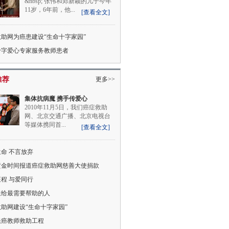
&nbsp; 张伟和郑新颖的儿子今年
11岁，6年前，他...
[查看全文]
助网为癌患建设“生命十字家园”
十字爱心专家服务教师患者
推荐
更多>>
集体抗病魔 携手传爱心
2010年11月5日，我们癌症救助
网、北京交通广播、北京电视台
等媒体携同首...
[查看全文]
命 不言放弃
黄金时间报道癌症救助网慈善大使捐款
程 与爱同行
送给最需要帮助的人
助网建设“生命十字家园”
患癌教师救助工程