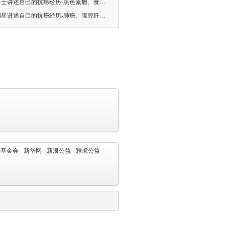
讲述自己的抗癌经历-黑色素瘤、食道癌、肺癌、肝癌、喷门癌等
星讲述自己的抗癌经历-肺癌、腹腔纤维瘤、胃癌
字基金会
新华网
新浪公益
雅虎公益