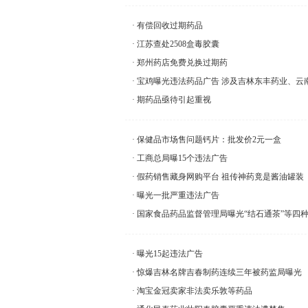
有偿回收过期药品
江苏查处2508盒毒胶囊
郑州药店免费兑换过期药
宝鸡曝光违法药品广告 涉及吉林东丰药业、云
期药品亟待引起重视
保健品市场售问题钙片：批发价2元一盒
工商总局曝15个违法广告
假药销售藏身网购平台 祖传神药竟是酱油罐装
曝光一批严重违法广告
国家食品药品监督管理局曝光“结石通茶”等四
曝光15起违法广告
惊爆吉林名牌吉春制药连续三年被药监局曝光
淘宝金冠卖家非法卖乐敦等药品