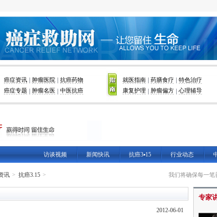
癌症资讯
肿瘤医院
抗癌药物
就医指南
药膳食疗
特色治疗
|
|
|
|
癌症专题
肿瘤名医
中医抗癌
康复护理
肿瘤偏方
心理辅导
|
|
|
|
访谈视频
新闻快讯
抗癌3▪15
行业动态
资讯
抗癌3.15
我们将确保每一笔
专家
2012-06-01