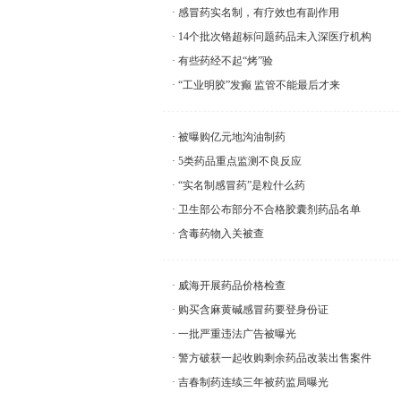
感冒药实名制，有疗效也有副作用
14个批次铬超标问题药品未入深医疗机构
有些药经不起“烤”验
“工业明胶”发癫 监管不能最后才来
被曝购亿元地沟油制药
5类药品重点监测不良反应
“实名制感冒药”是粒什么药
卫生部公布部分不合格胶囊剂药品名单
含毒药物入关被查
威海开展药品价格检查
购买含麻黄碱感冒药要登身份证
一批严重违法广告被曝光
警方破获一起收购剩余药品改装出售案件
吉春制药连续三年被药监局曝光