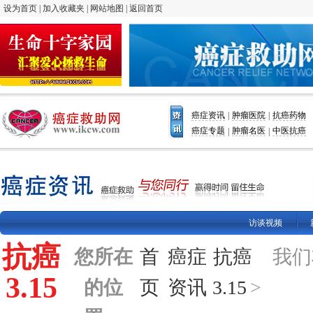
设为首页
|
加入收藏夹
|
网站地图
|
返回首页
癌症资讯
肿瘤医院
抗癌药物
|
|
癌症专题
肿瘤名医
中医抗癌
|
|
访谈视频
抗癌
您所在
首
癌症
抗癌
我们
3.15
的位
页
资讯
3.15