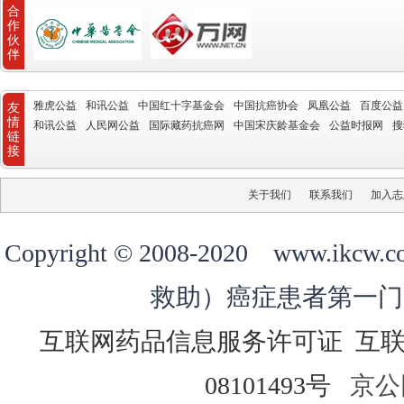
合
作
伙
伴
雅虎公益
和讯公益
中国红十字基金会
中国抗癌协会
凤凰公益
百度公益
友
情
和讯公益
人民网公益
国际藏药抗癌网
中国宋庆龄基金会
公益时报网
搜
链
接
关于我们
联系我们
加入志
Copyright © 2008-2020 ww
救助）癌症患者第一门
互联网药品信息服务许可证
互
08101493号
京公网