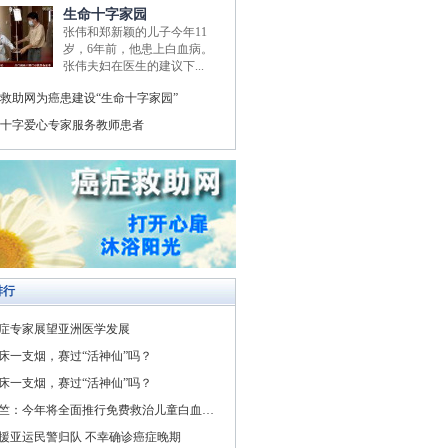
生命十字家园
张伟和郑新颖的儿子今年11
岁，6年前，他患上白血病。
张伟夫妇在医生的建议下...
救助网为癌患建设“生命十字家园”
十字爱心专家服务教师患者
排行
症专家展望亚洲医学发展
床一支烟，赛过“活神仙”吗？
床一支烟，赛过“活神仙”吗？
竺：今年将全面推行免费救治儿童白血病与先天性心脏病
援亚运民警归队 不幸确诊癌症晚期