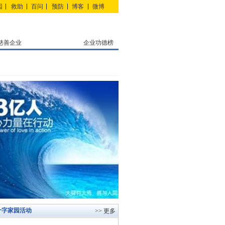
园
救助
百问
预防
博客
微博
慈善企业
企业功德榜
十字家园活动
>> 更多