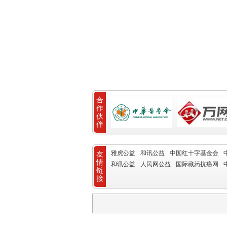
合
作
伙
伴
雅虎公益
和讯公益
中国红十字基金会
友
情
和讯公益
人民网公益
国际藏药抗癌网
链
接