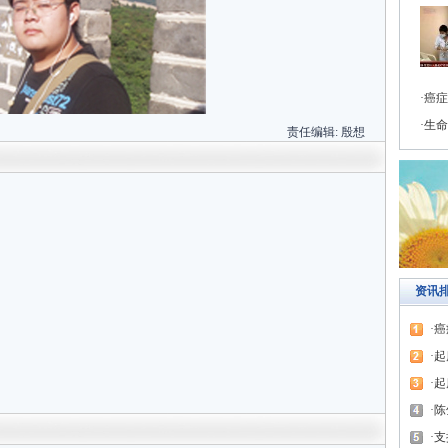
癌症
生命
责任编辑:
殷想
资讯
癌
起
起
陈
支