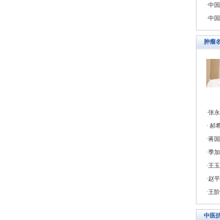
中国
中国
肿瘤
张永
郝希
蒋国
季加
王玉
赵平
王阶
中医