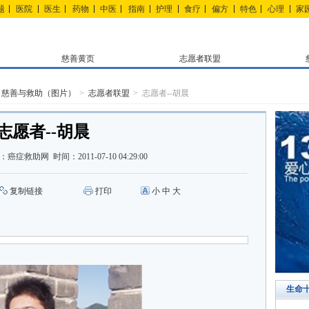
题
医院
医生
药物
中医
指南
护理
食疗
偏方
特色
心理
家
慈善黄页
志愿者联盟
慈善与救助（图片）
志愿者联盟
志愿者--胡晨
志愿者--胡晨
：
癌症救助网
时间：
2011-07-10 04:29:00
复制链接
打印
小
中
大
生命