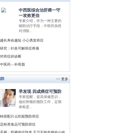
中西医综合治肝癌一守
一攻效更佳
专家介绍，作为一种主要的
辅助治疗手段，中医药虽然
对消除...
越长寿命越短 小心诱发癌症
研究：针灸可解癌症疼痛
对癌症的诊断
中医药—补骨脂
预防
>> 更多
早发现 四成癌症可预防
专家提醒，提高保健意识，
做好肿瘤的预防工作，定期
体检是...
柿搭配什么吃能预防癌症
淀粉类食品可预防癌症
手册：暗藏癌症隐患 千万不能忽视的小病