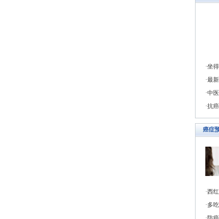
坐得
最新
中医
抗癌
癌症
西红
多吃
防癌