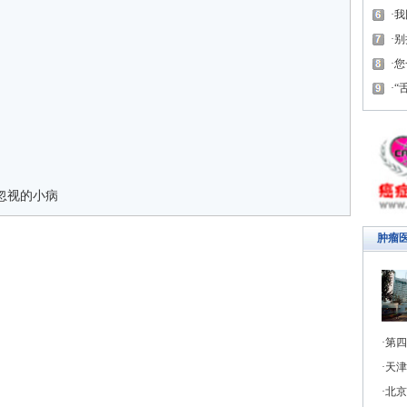
我
别
您
“
忽视的小病
肿瘤
第四
天津
北京