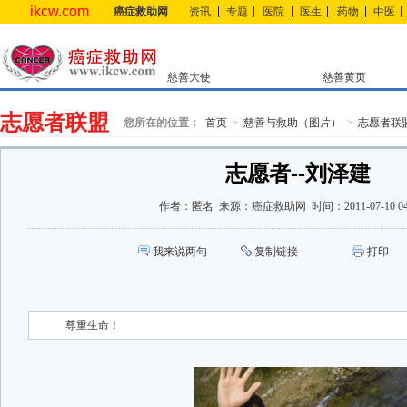
ikcw.com
癌症救助网
资讯
专题
医院
医生
药物
中医
慈善大使
慈善黄页
志愿者联盟
您所在的位置：
首页
慈善与救助（图片）
志愿者联
志愿者--刘泽建
作者：
匿名
来源：
癌症救助网
时间：
2011-07-10 0
我来说两句
复制链接
打印
尊重生命！