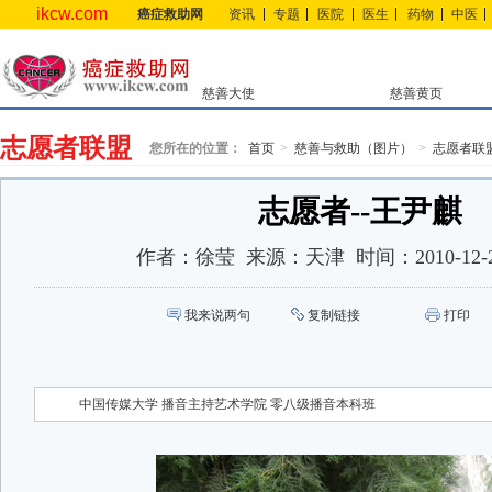
ikcw.com
癌症救助网
资讯
专题
医院
医生
药物
中医
慈善大使
慈善黄页
志愿者联盟
您所在的位置：
首页
慈善与救助（图片）
志愿者联
志愿者--王尹麒
作者：
徐莹
来源：
天津
时间：
2010-12-
我来说两句
复制链接
打印
中国传媒大学 播音主持艺术学院 零八级播音本科班