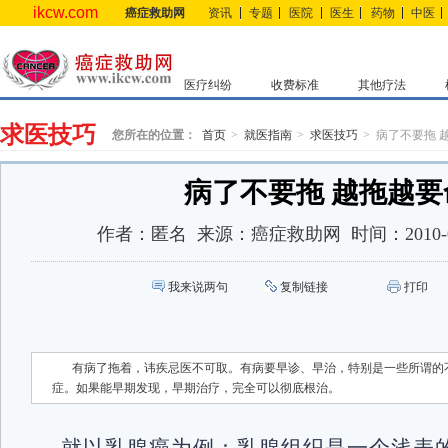
ikcw.com
癌症救助网
资讯
专题
医院
医生
药物
中医
医疗纠纷
收费标准
其他疗法
求医技巧
您所在的位置：
首页
就医指南
求医技巧
病了不要拖 
病了不要拖 越拖越要
作者：
匿名
来源：
癌症救助网
时间：
2010-
我来说两句
复制链接
打印
有病了拖着，讳疾忌医不可取。有病要早诊、早治，特别是一些所谓的
症。如果能早期发现，早期治疗，完全可以彻底根治。