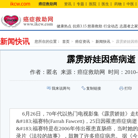
ikcw.com
癌症救助网
资讯
专题
医院
医生
药物
中医
健康热点
抗癌3.15
慈善救助
行业动态
志愿者之家
新闻快讯
您所在的位置：
首页
癌症资讯
新闻快讯
霹雳娇娃因癌
霹雳娇娃因癌病逝
作者：
匿名
来源：
癌症救助网
时间：
2010-
我来说两句
复制链接
打印
6月26日，70年代以热门电视影集《霹雳娇娃》
&#183;福赛特(Farrah Fawcett)，25日因罹患癌
&#183;福赛特是在2006年传出罹患直肠癌，当时
录片《法拉的故事》，鼓舞了许多癌症病患。 据《