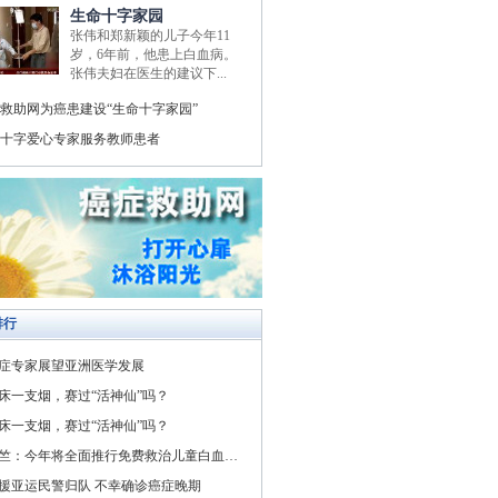
生命十字家园
张伟和郑新颖的儿子今年11
岁，6年前，他患上白血病。
张伟夫妇在医生的建议下...
救助网为癌患建设“生命十字家园”
十字爱心专家服务教师患者
排行
症专家展望亚洲医学发展
床一支烟，赛过“活神仙”吗？
床一支烟，赛过“活神仙”吗？
竺：今年将全面推行免费救治儿童白血病与先天性心脏病
援亚运民警归队 不幸确诊癌症晚期