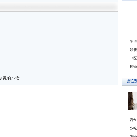
坐得
最新
中医
抗癌
忽视的小病
癌症
西红
多吃
防癌