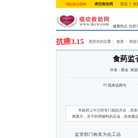
ikcw.com
癌症救助网
资讯
专
健康热点
抗癌3.
抗癌3.15
您所在的位置：
首页
癌症
食药监
作者：
匿名
来源
我来说两句
市政府上午已经专门就此开会，具体
典显示，关于药用辅料的豆油，具体规
监管部门称其为化工品