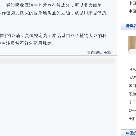
中国
一步，通过吸收豆油中的营养有益成分，可以养大细菌，
中国
，焦作健康元购买的掺杂地沟油的豆油，就是用来提供所
肿瘤
用辅料的豆油，具体规定为：本品系由豆科植物大豆的种
地沟油显然不符合药用规定。
责任编辑:
王旭
张永
郝希
蒋国
季加
王玉
赵平
王阶
中医