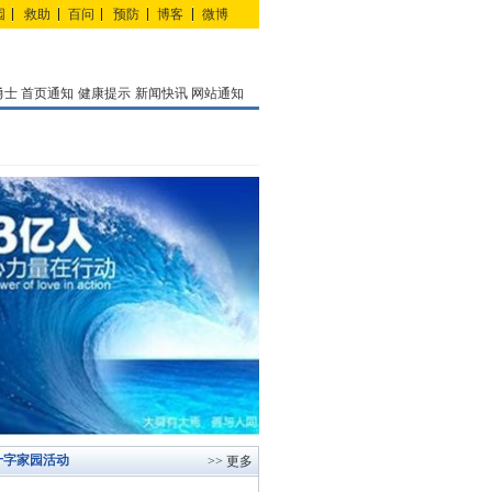
园
救助
百问
预防
博客
微博
勇士
首页通知
健康提示
新闻快讯
网站通知
十字家园活动
>> 更多