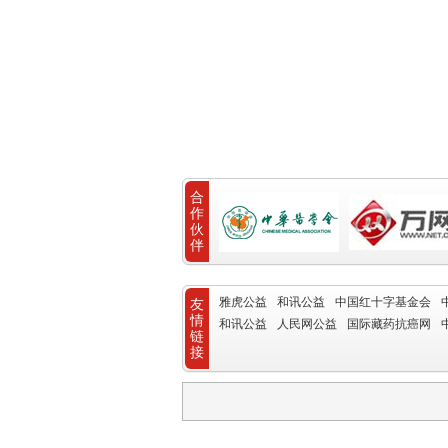
合
作
伙
伴
雅虎公益
和讯公益
中国红十字基金会
友
情
和讯公益
人民网公益
国际藏药抗癌网
链
接