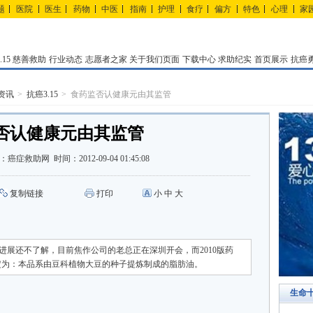
题
医院
医生
药物
中医
指南
护理
食疗
偏方
特色
心理
家
15
慈善救助
行业动态
志愿者之家
关于我们页面
下载中心
求助纪实
首页展示
抗癌
资讯
抗癌3.15
食药监否认健康元由其监管
否认健康元由其监管
：
癌症救助网
时间：
2012-09-04 01:45:08
复制链接
打印
小
中
大
进展还不了解，目前焦作公司的老总正在深圳开会，而2010版药
定为：本品系由豆科植物大豆的种子提炼制成的脂肪油。
生命