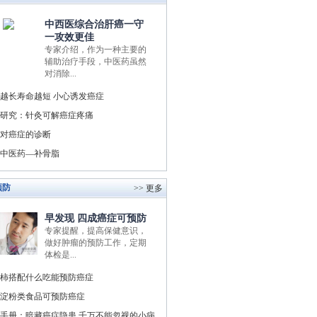
中西医综合治肝癌一守
一攻效更佳
专家介绍，作为一种主要的
辅助治疗手段，中医药虽然
对消除...
越长寿命越短 小心诱发癌症
研究：针灸可解癌症疼痛
对癌症的诊断
中医药—补骨脂
预防
>> 更多
早发现 四成癌症可预防
专家提醒，提高保健意识，
做好肿瘤的预防工作，定期
体检是...
柿搭配什么吃能预防癌症
淀粉类食品可预防癌症
手册：暗藏癌症隐患 千万不能忽视的小病