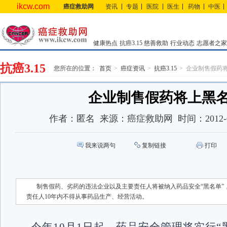
ikcw.com
癌症救助网
资讯
专题
医院
医生
药物
中医
健康热点
抗癌3.15
慈善救助
行业动态
志愿者之家
抗癌3.15
您所在的位置：
首页
癌症资讯
抗癌3.15
企业制售假药
企业制售假药将上黑
作者：
匿名
来源：
癌症救助网
时间：
2012-
我来说两句
复制链接
打印
制售假药、劣药的违法企业以及主要责任人将被纳入药品安全“黑名单”
责任人10年内不得从事药品生产、经营活动。