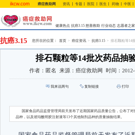
ikcw.com
癌症救助网
资讯
专题
医院
医生
药物
中医
健康热点
抗癌3.15
慈善救助
行业动态
志愿者之家
抗癌3.15
您所在的位置：
首页
癌症资讯
抗癌3.15
排石颗粒等14
排石颗粒等14批次药品抽
作者：
匿名
来源：
癌症救助网
时间：
2012-
我来说两句
复制链接
打印
国家食品药品监督管理局前天发布了近期国家药品质量公告，公布了对排
品种，以及琥珀酰明胶注射液等13个其他制剂品种的质量抽验结果。