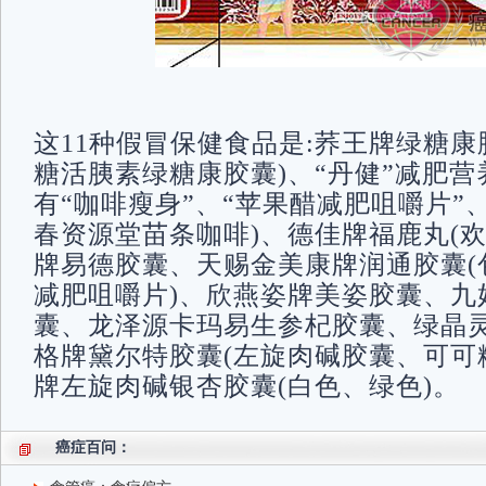
这11种假冒保健食品是:荞王牌绿糖康
糖活胰素绿糖康胶囊)、“丹健”减肥营
有“咖啡瘦身”、“苹果醋减肥咀嚼片”
春资源堂苗条咖啡)、德佳牌福鹿丸(欢
牌易德胶囊、天赐金美康牌润通胶囊(
减肥咀嚼片)、欣燕姿牌美姿胶囊、九
囊、龙泽源卡玛易生参杞胶囊、绿晶
格牌黛尔特胶囊(左旋肉碱胶囊、可可
牌左旋肉碱银杏胶囊(白色、绿色)。
癌症百问：