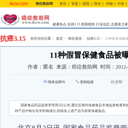
ikcw.com
癌症救助网
资讯
专题
医院
医生
药物
中医
健康热点
抗癌3.15
慈善救助
行业动态
志愿者之家
抗癌3.15
您所在的位置：
首页
癌症资讯
抗癌3.15
11种假冒保健
11种假冒保健食品被
作者：
匿名
来源：
癌症救助网
时间：
2012-
我来说两句
复制链接
打印
国家食品药品监督管理局2日公布,通过近期对保健食品专项监督检查和抽验
种产品中检出化学药物成分,经核实上述产品为假冒保健食品。