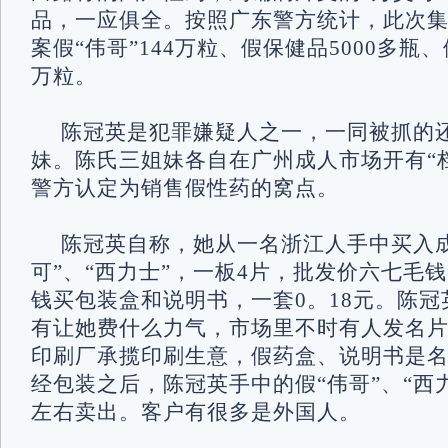
品，一应俱全。按照广东警方统计，此次
案假“伟哥”144万粒、假保健品5000多瓶、
万粒。
陈冠英是犯罪嫌疑人之一，一同被抓的
妹。陈氏三姐妹各自在广州成人市场开有“
警方认定为销售假性药的窝点。
陈冠英自称，她从一名浙江人手中买入成
可”、“西力士”，一板4片，批发价六七毛
钱买包装盒和说明书，一套0。18元。陈
有让她费什么力气，市场里不时有人发名
印刷厂承揽印刷生意，假药盒、说明书是
经包装之后，陈冠英手中的假“伟哥”、“西力
左右卖出。客户有很多是外国人。