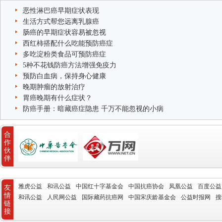
恶性淋巴癌早期症状表现
生活方式帮您远离乳腺癌
肠癌的早期症状容易被忽视
西红柿搭配什么吃能预防癌症
多吃淀粉类食品可预防癌症
5种不花钱防癌方法增强免疫力
预防白血病，保持身心健康
晚期肿瘤的放射治疗
胃癌晚期有什么症状？
防癌手册：暗藏癌症隐患 千万不能忽视的小病
合
作
伙
伴
雅虎公益
和讯公益
中国红十字基金会
中国抗癌协会
凤凰公益
百度公益
友
情
和讯公益
人民网公益
国际藏药抗癌网
中国宋庆龄基金会
公益时报网
搜
链
接