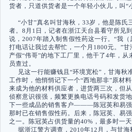
货者，只道供货者是一个年轻小伙儿，叫“
“小甘”真名叫甘海秋，33岁，他是陈
者。8月1日，记者在浙江天台县看守所见
说，2007年踏入制售假性药这一行。“我
打电话让我过去帮忙，一个月1800元。”
产假“伟哥”的地下工厂里，他干了4年，从
员查过。
见这一行能赚钱且“环境宽松”，甘海秋
工作时，他悄悄记下一个“西地那非”原材
来成为他的材料供应者，进货两三次，但
侦察意识很强，频繁更换电话号码和发货
下一些成品的销售客户———陈冠英和易
那时已在销售假性药。后来，陈冠英、易
之一。陈冠英占供货量的40%，最多时一
据浙江警方调查，2010年12月，与甘