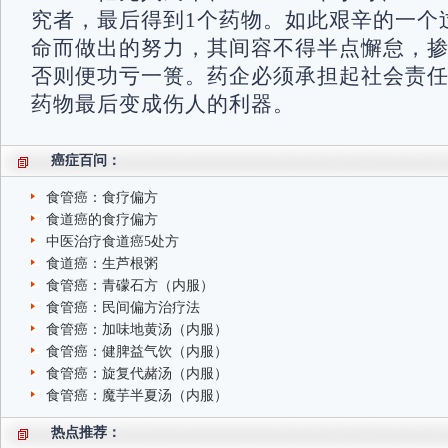
究者，最后得到1个药物。如此艰辛的一个
命而做出的努力，其间容不得半点懈怠，
否则便功亏一篑。药企必须承担起社会责
药物最后变成伤人的利器。
癌症百问：
食管癌：食疗偏方
食道癌的食疗偏方
中医治疗食道癌5处方
食道癌：生芦根粥
食管癌：青礞石方（内服）
食管癌：民间偏方治疗法
食管癌：加味地黄汤（内服）
食管癌：健脾益气饮（内服）
食管癌：旋复代赭汤（内服）
食管癌：魔芋半夏汤（内服）
热点推荐：