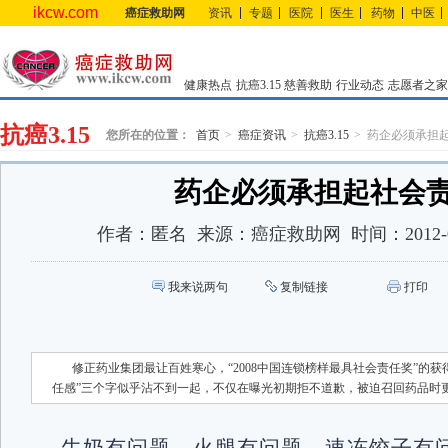
ikcw.com
癌症救助网
资讯
专题
医院
医生
药物
中医
健康热点
抗癌3.15
慈善救助
行业动态
志愿者之家
抗癌3.15
您所在的位置：
首页
癌症资讯
抗癌3.15
药企必须承担
药企必须承担起社会
作者：
匿名
来源：
癌症救助网
时间：
2012-
我来说两句
复制链接
打印
修正药业集团最让百姓寒心，“2008中国连锁榜样最具社会责任奖”的
任感”三个字似乎沾不到一起，不仅在曝光初期拒不道歉，被迫召回药品时