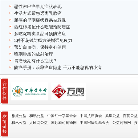
恶性淋巴癌早期症状表现
生活方式帮您远离乳腺癌
肠癌的早期症状容易被忽视
西红柿搭配什么吃能预防癌症
多吃淀粉类食品可预防癌症
5种不花钱防癌方法增强免疫力
预防白血病，保持身心健康
晚期肿瘤的放射治疗
胃癌晚期有什么症状？
防癌手册：暗藏癌症隐患 千万不能忽视的小病
合
作
伙
伴
雅虎公益
和讯公益
中国红十字基金会
中国抗癌协会
凤凰公益
百度公益
友
情
和讯公益
人民网公益
国际藏药抗癌网
中国宋庆龄基金会
公益时报网
搜
链
接