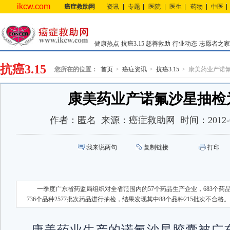
ikcw.com
癌症救助网
资讯
专题
医院
医生
药物
中医
健康热点
抗癌3.15
慈善救助
行业动态
志愿者之家
抗癌3.15
您所在的位置：
首页
癌症资讯
抗癌3.15
康美药业产诺
康美药业产诺氟沙星抽检
作者：
匿名
来源：
癌症救助网
时间：
2012-
我来说两句
复制链接
打印
一季度广东省药监局组织对全省范围内的57个药品生产企业，683个药品
736个品种2577批次药品进行抽检，结果发现其中88个品种215批次不合格。