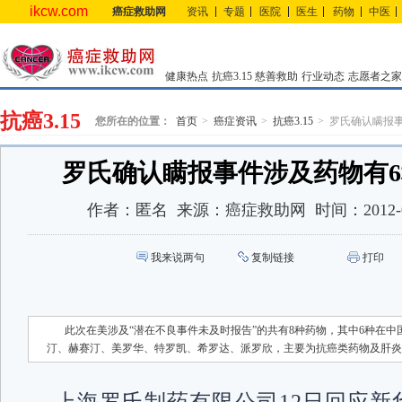
ikcw.com
癌症救助网
资讯
专题
医院
医生
药物
中医
健康热点
抗癌3.15
慈善救助
行业动态
志愿者之家
抗癌3.15
您所在的位置：
首页
癌症资讯
抗癌3.15
罗氏确认瞒报
罗氏确认瞒报事件涉及药物有
作者：
匿名
来源：
癌症救助网
时间：
2012-
我来说两句
复制链接
打印
此次在美涉及“潜在不良事件未及时报告”的共有8种药物，其中6种在
汀、赫赛汀、美罗华、特罗凯、希罗达、派罗欣，主要为抗癌类药物及肝炎