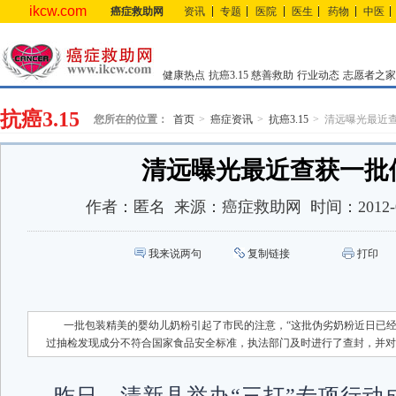
ikcw.com
癌症救助网
资讯
专题
医院
医生
药物
中医
健康热点
抗癌3.15
慈善救助
行业动态
志愿者之家
抗癌3.15
您所在的位置：
首页
癌症资讯
抗癌3.15
清远曝光最近
清远曝光最近查获一批
作者：
匿名
来源：
癌症救助网
时间：
2012-
我来说两句
复制链接
打印
一批包装精美的婴幼儿奶粉引起了市民的注意，“这批伪劣奶粉近日已
过抽检发现成分不符合国家食品安全标准，执法部门及时进行了查封，并对