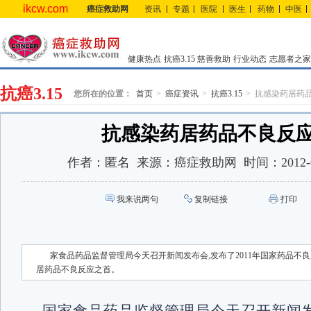
ikcw.com
癌症救助网
资讯
专题
医院
医生
药物
中医
健康热点
抗癌3.15
慈善救助
行业动态
志愿者之家
抗癌3.15
您所在的位置：
首页
癌症资讯
抗癌3.15
抗感染药居药
抗感染药居药品不良反
作者：
匿名
来源：
癌症救助网
时间：
2012-
我来说两句
复制链接
打印
家食品药品监督管理局今天召开新闻发布会,发布了2011年国家药品不
居药品不良反应之首。