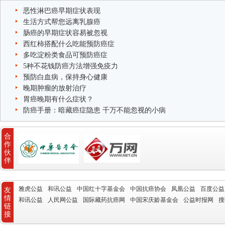
恶性淋巴癌早期症状表现
生活方式帮您远离乳腺癌
肠癌的早期症状容易被忽视
西红柿搭配什么吃能预防癌症
多吃淀粉类食品可预防癌症
5种不花钱防癌方法增强免疫力
预防白血病，保持身心健康
晚期肿瘤的放射治疗
胃癌晚期有什么症状？
防癌手册：暗藏癌症隐患 千万不能忽视的小病
合
作
伙
伴
雅虎公益
和讯公益
中国红十字基金会
中国抗癌协会
凤凰公益
百度公益
友
情
和讯公益
人民网公益
国际藏药抗癌网
中国宋庆龄基金会
公益时报网
搜
链
接