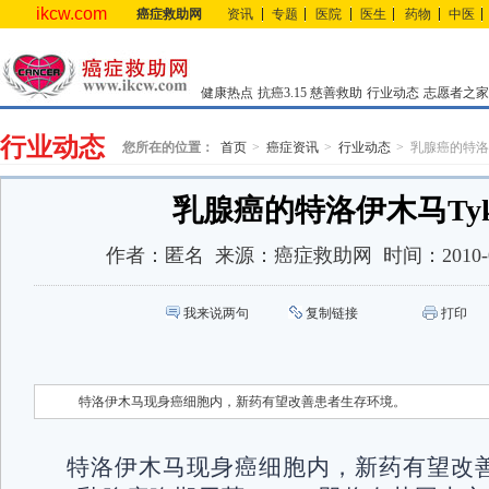
ikcw.com
癌症救助网
资讯
专题
医院
医生
药物
中医
健康热点
抗癌3.15
慈善救助
行业动态
志愿者之家
行业动态
您所在的位置：
首页
癌症资讯
行业动态
乳腺癌的特洛伊
乳腺癌的特洛伊木马Tyk
作者：
匿名
来源：
癌症救助网
时间：
2010-
我来说两句
复制链接
打印
特洛伊木马现身癌细胞内，新药有望改善患者生存环境。
特洛伊木马现身癌细胞内，新药有望改