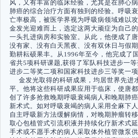
风，又有丰富的临床经验，尤其是在肺心
肺癌的综合治疗方面有独到的经验。呼吸
亡率极高，被医学界视为呼吸病领域难以
金发光迎难而上，选定这两大顽症为自己
一头扎进病房和实验室。从此，他便成了
没有家、没有白天黑夜、没有双休日与假期
勤耕耘硕果丰。从1996年至今，他完成了
省共5项科研课题,获得了军队科技进步一
进步二等奖二项和国家科技进步三等奖一
金发光取得的科研成果，均居世界先进
平。他将这些科研成果应用于临床，使唐
创了许多抢救晚期呼吸衰竭病人和晚期肺
新术式。如对呼吸衰竭的病人采用全麻下
自主呼吸新方法缓解病情，对晚期肿瘤转
取心包植管式引流积液并持续化疗新术式
手术或不愿手术的病人采取体外植管微泵