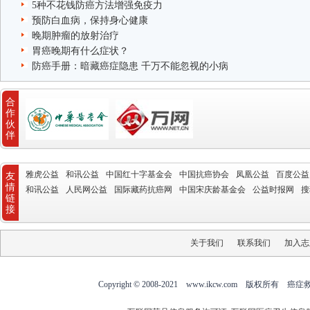
5种不花钱防癌方法增强免疫力
预防白血病，保持身心健康
晚期肿瘤的放射治疗
胃癌晚期有什么症状？
防癌手册：暗藏癌症隐患 千万不能忽视的小病
合
作
伙
伴
雅虎公益
和讯公益
中国红十字基金会
中国抗癌协会
凤凰公益
百度公益
友
情
和讯公益
人民网公益
国际藏药抗癌网
中国宋庆龄基金会
公益时报网
搜
链
接
关于我们
联系我们
加入志
Copyright © 2008-2021 www.ikcw.com