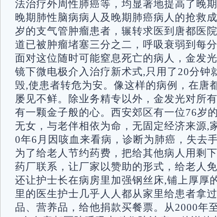
法治疗外周性肺癌等，均显著地提高了晚
晚期肺性脑病病人及晚期肺癌病人的抢救成
岁的支气管肿瘤患者，辗转求医到唐都医
道已被肿瘤堵塞三分之二，呼吸衰弱到每分
面对这位随时可能窒息死亡的病人，金发
镜下微电极介入治疗新术式,只用了20分钟
毁,使患者转危为安。像这样的病例，在唐
屡见不鲜。除业务精专以外，金发光对所
有一颗金子般的心。西安郊区有一位76岁
无女，与老伴相依为命，无固定经济来源,家
0年6月因咳血来看病，诊断为肺癌，失去
为了给老人节约药费，把给其他病人用剩
药厂联系，让厂家以赞助的形式，给老人
还让护士长在病房里加强钢丝床,铺上厚厚
里的医生护士几乎人人都从家里给患者拿
品、营养品，给他捐款买餐票。从2000年