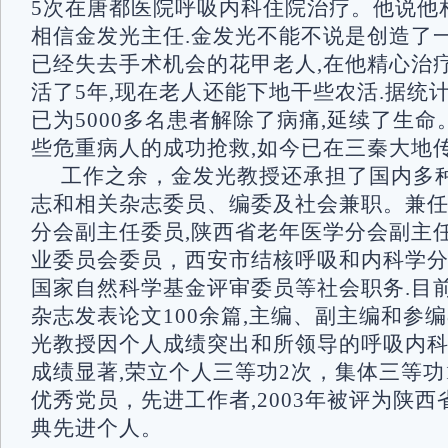
5次在唐都医院呼吸内科住院治疗。他说他
相信金发光主任.金发光不能不说是创造了
已经失去手术机会的花甲老人,在他精心治
活了5年,现在老人还能下地干些农活.据统计
已为5000多名患者解除了病痛,延续了生
些危重病人的成功抢救,如今已在三秦大地
工作之余，金发光教授还承担了国内多
志和相关杂志委员、编委及社会兼职。兼
分会副主任委员,陕西省老年医学分会副主
业委员会委员，西安市结核呼吸和内科学
国家自然科学基金评审委员等社会职务.目
杂志发表论文100余篇,主编、副主编和参编
光教授因个人成绩突出和所领导的呼吸内
成绩显著,荣立个人三等功2次，集体三等功
优秀党员，先进工作者,2003年被评为陕
典先进个人。