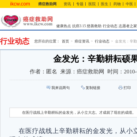
ikcw.com
癌症救助网
资讯
专题
医院
医生
药物
中医
健康热点
抗癌3.15
慈善救助
行业动态
志愿者之家
行业动态
您所在的位置：
首页
癌症资讯
行业动态
金发光：辛勤
金发光：辛勤耕耘硕
作者：
匿名
来源：
癌症救助网
时间：
2010-
我来说两句
复制链接
打印
在医疗战线上辛勤耕耘的金发光，从小立大志。才成就了现在的成绩。
在医疗战线上辛勤耕耘的金发光，从小