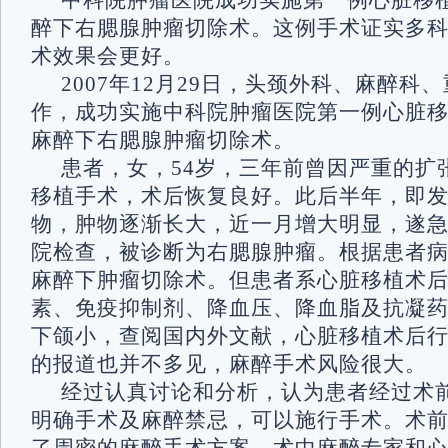
中科院肿瘤医院成功实施第一例心脏移
醉下右腮腺肿瘤切除术。这例手术证实多
术效果会更好。
2007年12月29日，头颈外科、麻醉科
作，成功实施中科院肿瘤医院第一例心脏
麻醉下右腮腺肿瘤切除术。
患者，女，54岁，三年前曾因严重的扩
移植手术，术后恢复良好。此后半年，即
物，肿物逐渐长大，近一月增大明显，遂
院检查，被诊断为右腮腺肿瘤。根据患者
麻醉下肿瘤切除术。但患者系心脏移植术
素、免疫抑制剂、降血压、降血脂及抗凝
下颌小，查阅国内外文献，心脏移植术后
的报道也并不多见，麻醉手术风险很大。
经过认真讨论和分析，认为患者经过术
明确手术及麻醉禁忌，可以施行手术。术