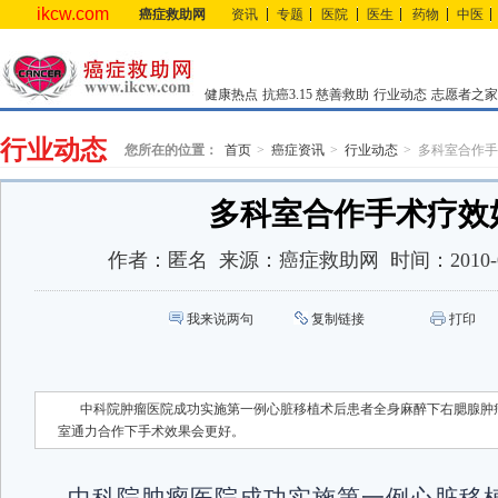
ikcw.com
癌症救助网
资讯
专题
医院
医生
药物
中医
健康热点
抗癌3.15
慈善救助
行业动态
志愿者之家
行业动态
您所在的位置：
首页
癌症资讯
行业动态
多科室合作手
多科室合作手术疗效
作者：
匿名
来源：
癌症救助网
时间：
2010-
我来说两句
复制链接
打印
中科院肿瘤医院成功实施第一例心脏移植术后患者全身麻醉下右腮腺肿
室通力合作下手术效果会更好。