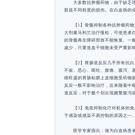
大多数抗肿瘤药物，由于缺乏
脏器不同程度的损伤。在白血病的
【1】骨髓抑制各种抗肿瘤药
大剂量马利兰治疗慢粒，可使患者
的骨髓再生障碍而致不能恢复。一
减少，只要造血干细胞未受严重影
【2】胃肠道反应几乎所有抗
不振、恶心、呕吐、腹痛、腹泻、
殖旺盛的胃肠粘膜上皮细胞受药物
反应一般不影响治疗，近来随着中
道反应，对于极个别出现频繁腹泻
【3】免疫抑制化疗对机体的
于感染或感染不易控制的原因之一
医学专家指出：做为白血病患