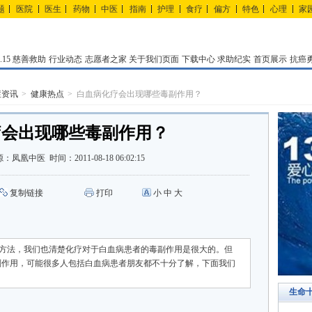
题
医院
医生
药物
中医
指南
护理
食疗
偏方
特色
心理
家
15
慈善救助
行业动态
志愿者之家
关于我们页面
下载中心
求助纪实
首页展示
抗癌
症资讯
健康热点
白血病化疗会出现哪些毒副作用？
疗会出现哪些毒副作用？
源：
凤凰中医
时间：
2011-08-18 06:02:15
复制链接
打印
小
中
大
方法，我们也清楚化疗对于白血病患者的毒副作用是很大的。但
副作用，可能很多人包括白血病患者朋友都不十分了解，下面我们
生命