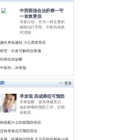
中西医综合治肝癌一守
一攻效更佳
专家介绍，作为一种主要的
辅助治疗手段，中医药虽然
对消除...
越长寿命越短 小心诱发癌症
研究：针灸可解癌症疼痛
对癌症的诊断
中医药—补骨脂
预防
>> 更多
早发现 四成癌症可预防
专家提醒，提高保健意识，
做好肿瘤的预防工作，定期
体检是...
柿搭配什么吃能预防癌症
淀粉类食品可预防癌症
手册：暗藏癌症隐患 千万不能忽视的小病