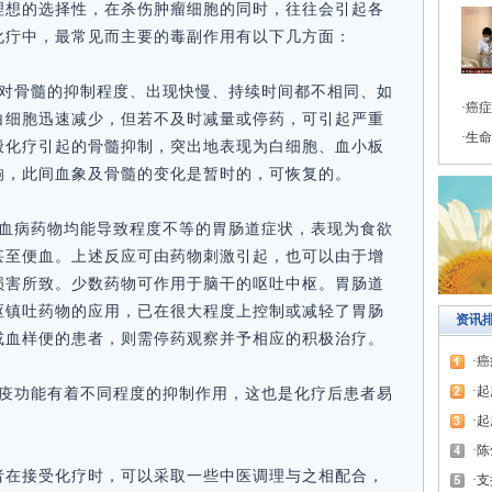
理想的选择性，在杀伤肿瘤细胞的同时，往往会引起各
化疔中，最常见而主要的毒副作用有以下几方面：
物对骨髓的抑制程度、出现快慢、持续时间都不相同、如
癌症
白细胞迅速减少，但若不及时减量或停药，可引起严重
生命
般化疗引起的骨髓抑制，突出地表现为白细胞、血小板
响，此间血象及骨髓的变化是暂时的，可恢复的。
白血病药物均能导致程度不等的胃肠道症状，表现为食欲
甚至便血。上述反应可由药物刺激引起，也可以由于增
损害所致。少数药物可作用于脑干的呕吐中枢。胃肠道
枢镇吐药物的应用，已在很大程度上控制或减轻了胃肠
资讯
或血样便的患者，则需停药观察并予相应的积极治疗。
癌
起
免疫功能有着不同程度的抑制作用，这也是化疗后患者易
。
起
陈
者在接受化疗时，可以采取一些中医调理与之相配合，
支