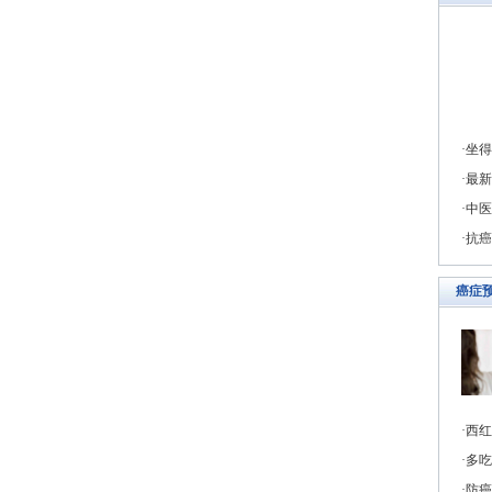
坐得
最新
中医
抗癌
癌症
西红
多吃
防癌