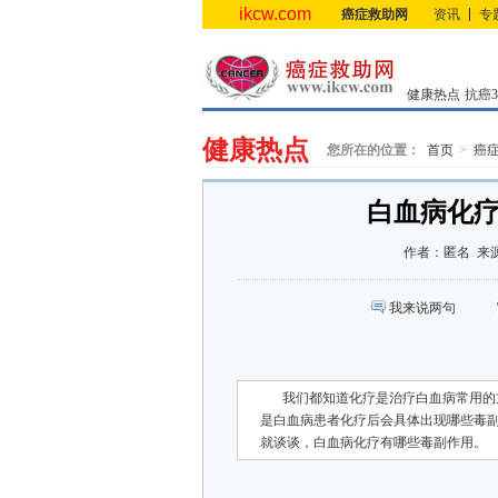
ikcw.com
癌症救助网
资讯
专
健康热点
抗癌3.
健康热点
您所在的位置：
首页
癌
白血病化
作者：
匿名
来
我来说两句
我们都知道化疗是治疗白血病常用的
是白血病患者化疗后会具体出现哪些毒
就谈谈，白血病化疗有哪些毒副作用。