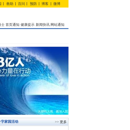
园
救助
百问
预防
博客
微博
勇士
首页通知
健康提示
新闻快讯
网站通知
十字家园活动
>> 更多