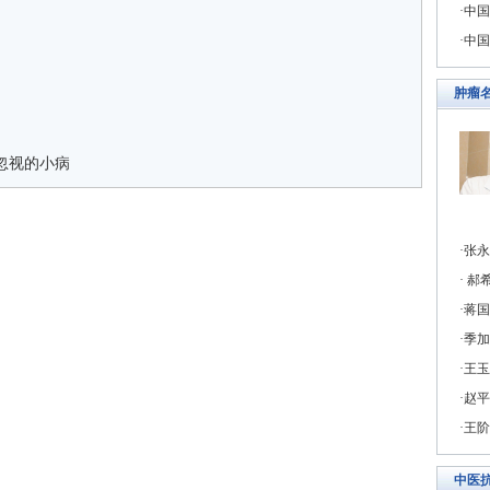
中国
中国
肿瘤
忽视的小病
张永
郝希
蒋国
季加
王玉
赵平
王阶
中医