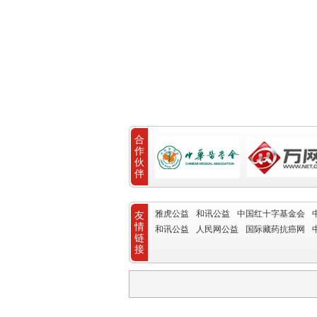
合
作
伙
伴
雅虎公益
和讯公益
中国红十字基金会
友
情
和讯公益
人民网公益
国际藏药抗癌网
链
接