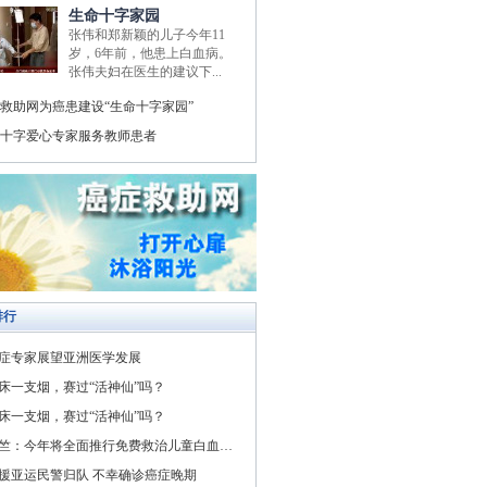
生命十字家园
张伟和郑新颖的儿子今年11
岁，6年前，他患上白血病。
张伟夫妇在医生的建议下...
救助网为癌患建设“生命十字家园”
十字爱心专家服务教师患者
排行
症专家展望亚洲医学发展
床一支烟，赛过“活神仙”吗？
床一支烟，赛过“活神仙”吗？
竺：今年将全面推行免费救治儿童白血病与先天性心脏病
援亚运民警归队 不幸确诊癌症晚期