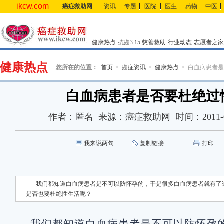
ikcw.com
癌症救助网
资讯
专题
医院
医生
药物
中医
健康热点
抗癌3.15
慈善救助
行业动态
志愿者之家
健康热点
您所在的位置：
首页
癌症资讯
健康热点
白血病患者是
白血病患者是否要杜绝过
作者：
匿名
来源：
癌症救助网
时间：
2011-
我来说两句
复制链接
打印
我们都知道白血病患者是不可以防怀孕的，于是很多白血病患者就有了
是否也要杜绝性生活呢？