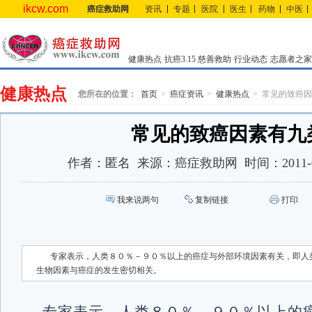
ikcw.com
癌症救助网
资讯
专题
医院
医生
药物
中医
健康热点
抗癌3.15
慈善救助
行业动态
志愿者之家
健康热点
您所在的位置：
首页
癌症资讯
健康热点
常见的致癌因
常见的致癌因素有九
作者：
匿名
来源：
癌症救助网
时间：
2011-
我来说两句
复制链接
打印
专家表示，人类８０％－９０％以上的癌症与外部环境因素有关，即人
生物因素与癌症的发生密切相关。