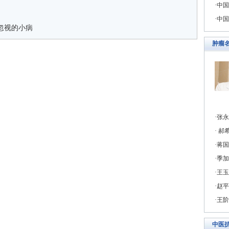
中国
中国
忽视的小病
肿瘤
张永
郝希
蒋国
季加
王玉
赵平
王阶
中医