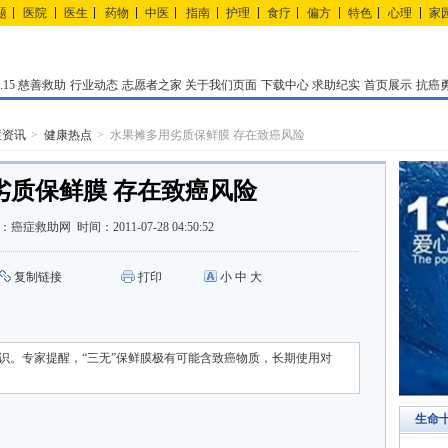
题
医院
医生
药物
中医
指南
护理
食疗
偏方
特色
心理
家
15
慈善救助
行业动态
志愿者之家
关于我们页面
下载中心
求助纪实
首页展示
抗癌
症资讯
健康热点
水果摊多用劣质保鲜膜 存在致癌风险
劣质保鲜膜 存在致癌风险
：
癌症救助网
时间：
2011-07-28 04:50:52
复制链接
打印
小
中
大
识。专家提醒，“三无”保鲜膜极有可能含致癌物质，长期使用对
生命