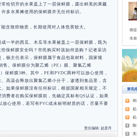
经常给切开的水果盖上了一层保鲜膜，露出鲜美的果瓤
，许多水果摊使用的保鲜膜并无任何标识。
可能含致癌物质，长期使用对人体危害较大。
癌症
生命
切成一半的西瓜、木瓜等水果被盖上一层保鲜膜，既为
这些保鲜膜安全吗？市民购买时该如何选购？记者采访
悦，杨主任表示，保鲜膜属于食品包装材料，国家规
销售。保鲜膜分为聚乙烯（PE）膜、聚氯乙烯
C）保鲜膜3种。其中，PE和PVDC两种可以放心使用，
性、高温会释放出聚氯乙烯小分子，渗透到食品里，含
大。如果保鲜膜没有任何标识，根据国家相关规定，不
资讯
望消费者在购买保鲜膜前，先确定其标有QS认证，如果
癌
以放心使用，若写有PVC或未标明材质的话，尽量不要
起
起
陈
责任编辑:
赵彦丹
支