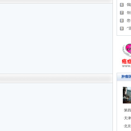
我
别
您
“
肿瘤
第四
天津
北京