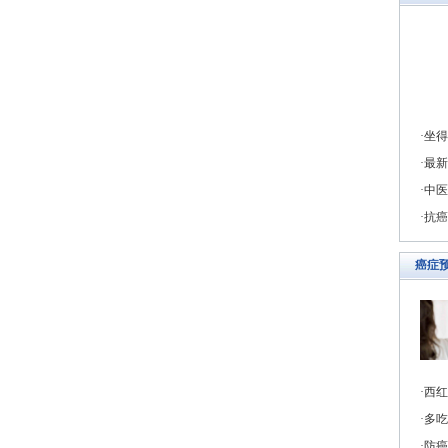
坐得
最新
中医
抗癌
癌症
西红
多吃
防癌