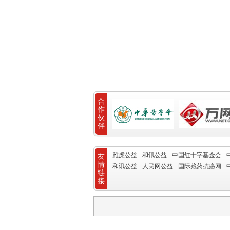
合
作
伙
伴
雅虎公益
和讯公益
中国红十字基金会
友
情
和讯公益
人民网公益
国际藏药抗癌网
链
接