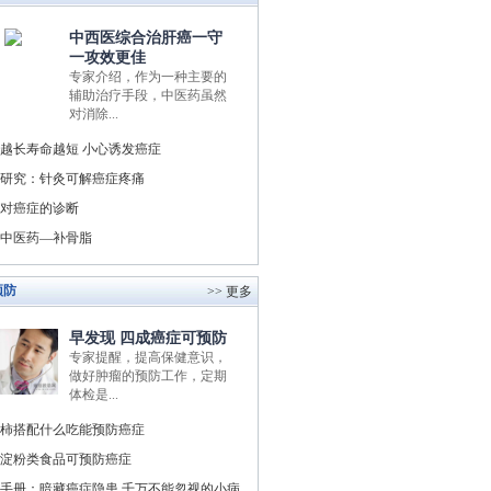
中西医综合治肝癌一守
一攻效更佳
专家介绍，作为一种主要的
辅助治疗手段，中医药虽然
对消除...
越长寿命越短 小心诱发癌症
研究：针灸可解癌症疼痛
对癌症的诊断
中医药—补骨脂
预防
>> 更多
早发现 四成癌症可预防
专家提醒，提高保健意识，
做好肿瘤的预防工作，定期
体检是...
柿搭配什么吃能预防癌症
淀粉类食品可预防癌症
手册：暗藏癌症隐患 千万不能忽视的小病