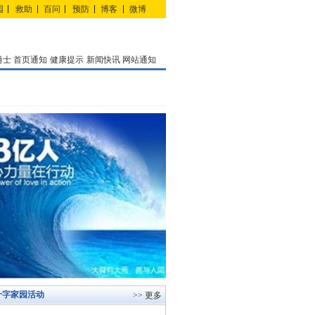
园
救助
百问
预防
博客
微博
勇士
首页通知
健康提示
新闻快讯
网站通知
十字家园活动
>> 更多