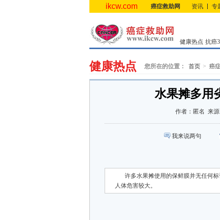
ikcw.com
癌症救助网
资讯
专
健康热点
抗癌3.
健康热点
您所在的位置：
首页
癌
水果摊多用
作者：
匿名
来源
我来说两句
许多水果摊使用的保鲜膜并无任何标
人体危害较大。