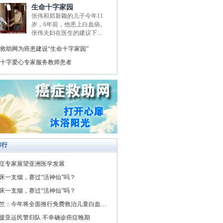
生命十字家园
张伟和郑新颖的儿子今年11
岁，6年前，他患上白血病。
张伟夫妇在医生的建议下...
救助网为癌患建设“生命十字家园”
十字爱心专家服务教师患者
排行
症专家展望亚洲医学发展
床一支烟，赛过“活神仙”吗？
床一支烟，赛过“活神仙”吗？
竺：今年将全面推行免费救治儿童白血病与先天性心脏病
援亚运民警归队 不幸确诊癌症晚期