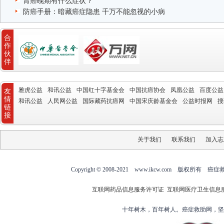
胃癌晚期有什么症状？
防癌手册：暗藏癌症隐患 千万不能忽视的小病
合
作
伙
伴
雅虎公益
和讯公益
中国红十字基金会
中国抗癌协会
凤凰公益
百度公益
友
情
和讯公益
人民网公益
国际藏药抗癌网
中国宋庆龄基金会
公益时报网
搜
链
接
关于我们
联系我们
加入志
Copyright © 2008-2021 www.ikcw.com
互联网药品信息服务许可证
互联网医疗卫生信息
十年树木，百年树人。癌症救助网，坚