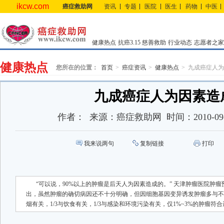
ikcw.com
癌症救助网
资讯
专题
医院
医生
药物
中医
健康热点
抗癌3.15
慈善救助
行业动态
志愿者之家
健康热点
您所在的位置：
首页
癌症资讯
健康热点
九成癌症人为
九成癌症人为因素造
作者：
来源：
癌症救助网
时间：
2010-09
我来说两句
复制链接
打印
“可以说，90%以上的肿瘤是后天人为因素造成的。” 天津肿瘤医院肿
出，虽然肿瘤的确切病因还不十分明确，但因细胞基因变异诱发肿瘤多与不良
烟有关，1/3与饮食有关，1/3与感染和环境污染有关，仅1%~3%的肿瘤符