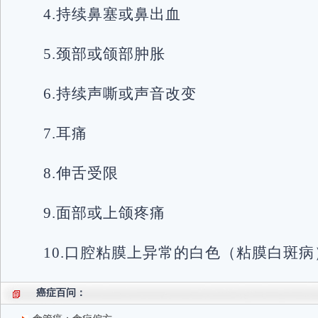
4.持续鼻塞或鼻出血
5.颈部或颌部肿胀
6.持续声嘶或声音改变
7.耳痛
8.伸舌受限
9.面部或上颌疼痛
10.口腔粘膜上异常的白色（粘膜白斑
癌症百问：