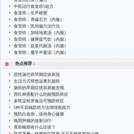
中医治疗食道癌5处方
食道癌：生芦根粥
食管癌：青礞石方（内服）
食管癌：民间偏方治疗法
食管癌：加味地黄汤（内服）
食管癌：健脾益气饮（内服）
食管癌：旋复代赭汤（内服）
食管癌：魔芋半夏汤（内服）
热点推荐：
恶性淋巴癌早期症状表现
生活方式帮您远离乳腺癌
肠癌的早期症状容易被忽视
西红柿搭配什么吃能预防癌症
多吃淀粉类食品可预防癌症
5种不花钱防癌方法增强免疫力
预防白血病，保持身心健康
晚期肿瘤的放射治疗
胃癌晚期有什么症状？
防癌手册：暗藏癌症隐患 千万不能忽视的小病