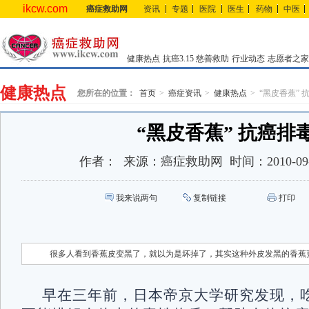
ikcw.com
癌症救助网
资讯
专题
医院
医生
药物
中医
健康热点
抗癌3.15
慈善救助
行业动态
志愿者之家
健康热点
您所在的位置：
首页
癌症资讯
健康热点
“黑皮香蕉” 
“黑皮香蕉” 抗癌排
作者：
来源：
癌症救助网
时间：
2010-09
我来说两句
复制链接
打印
很多人看到香蕉皮变黑了，就以为是坏掉了，其实这种外皮发黑的香蕉
早在三年前，日本帝京大学研究发现，