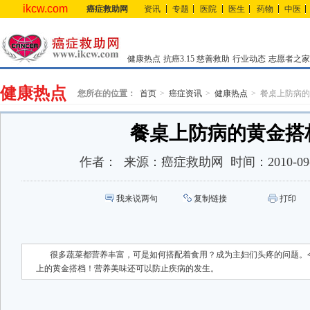
ikcw.com
癌症救助网
资讯
专题
医院
医生
药物
中医
健康热点
抗癌3.15
慈善救助
行业动态
志愿者之家
健康热点
您所在的位置：
首页
癌症资讯
健康热点
餐桌上防病的
餐桌上防病的黄金搭
作者：
来源：
癌症救助网
时间：
2010-09
我来说两句
复制链接
打印
很多蔬菜都营养丰富，可是如何搭配着食用？成为主妇们头疼的问题。今
上的黄金搭档！营养美味还可以防止疾病的发生。