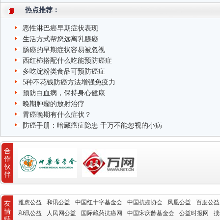
热点推荐：
恶性淋巴癌早期症状表现
生活方式帮您远离乳腺癌
肠癌的早期症状容易被忽视
西红柿搭配什么吃能预防癌症
多吃淀粉类食品可预防癌症
5种不花钱防癌方法增强免疫力
预防白血病，保持身心健康
晚期肿瘤的放射治疗
胃癌晚期有什么症状？
防癌手册：暗藏癌症隐患 千万不能忽视的小病
合
作
伙
伴
雅虎公益
和讯公益
中国红十字基金会
中国抗癌协会
凤凰公益
百度公益
友
情
和讯公益
人民网公益
国际藏药抗癌网
中国宋庆龄基金会
公益时报网
搜
链