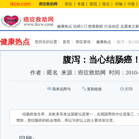
ikcw.com
癌症救助网
资讯
专题
医院
医生
药物
中医
健康热点
抗癌3.15
慈善救助
行业动态
志愿者之家
健康热点
您所在的位置：
首页
癌症资讯
健康热点
腹泻：当心结
腹泻：当心结肠癌
作者：
匿名
来源：
癌症救助网
时间：
2010-
我来说两句
复制链接
打印
结肠癌发生率，在欧美等发达国家位居第一，在我国男性中位居第三、
增加，患结肠癌的机会增高，所以50岁以上的人要倍加注意。