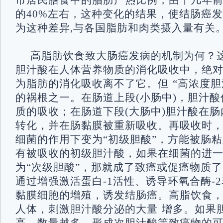
市居民膳食中的脂肪产热比例，由十几年前
的40%左右，这种变化的结果，使结肠癌
为这种差异,与各国脂肪和肉类摄入量有关
高脂肪饮食致大肠癌发病的机制为何？
胆汁酸在人体营养物质的消化吸收中，绝
为脂肪的消化吸收离不了它。但 “高浓度胆
的祸根之一。在肠道上段(小肠中)，胆汁
质的吸收；在肠道下段(大肠中)胆汁酸在
转化，并在肠黏膜被重新吸收。再吸收时
细菌的作用下变为“初级胆酸”，方能被肠
有被吸收的初级胆汁酸，如果在细菌的进
为“次级胆酸”，那就成了致癌或促癌物质
通过增强激活蛋白-1活性、诱导环氧合酶-
黏膜细胞的增殖，诱发结肠癌。高脂饮食
人体，刺激胆汁酸分泌的大量 增多。如果