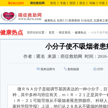
ikcw.com
癌症救助网
资讯
专题
医院
医生
药物
中医
健康热点
抗癌3.15
慈善救助
行业动态
志愿者之家
健康热点
您所在的位置：
首页
癌症资讯
健康热点
小分子使不吸
小分子使不吸烟者患
作者：
匿名
来源：
癌症救助网
时间：
2010-
我来说两句
复制链接
打印
微ＲＮＡ分子是能调节基因表达的一种小分子，目
种，其中多种与癌症有关，ｍｉＲ－２１正是其中一
ｉＲ－２１可能导致从不吸烟者罹患肺腺癌。 科研
家科学院学报》上说，他们从２８名从不吸烟的肺腺