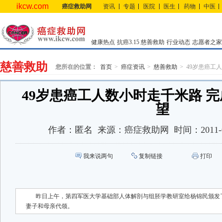
ikcw.com
癌症救助网
资讯
专题
医院
医生
药物
中医
健康热点
抗癌3.15
慈善救助
行业动态
志愿者之家
慈善救助
您所在的位置：
首页
癌症资讯
慈善救助
49岁患癌工
49岁患癌工人数小时走千米路 
望
作者：
匿名
来源：
癌症救助网
时间：
2011-
我来说两句
复制链接
打印
昨日上午，第四军医大学基础部人体解剖与组胚学教研室给杨锦民颁发
妻子和母亲代领。