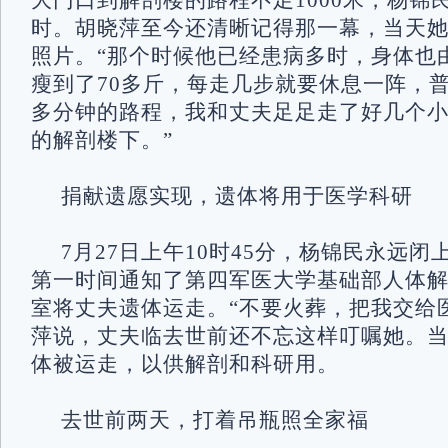
大门口到解剖楼的路程不足1000米，杨锦
时。胡晓萍至今还清晰记得那一幕，当天
照片。“那个时候他已经患病多时，身体也由
瘦到了70多斤，每走几步就要休息一阵，普
多分钟的路程，我和丈夫足足走了好几个
的解剖楼下。”
捐献遗愿实现，遗体将用于医学科研
7月27日上午10时45分，杨锦民永远
第一时间通知了第四军医大学基础部人体
室将丈夫遗体运走。“不要火葬，把我交给
萍说，丈夫临去世前还不忘这样叮嘱她。
体被运走，以供解剖和科研用。
去世前两天，打着吊瓶照全家福