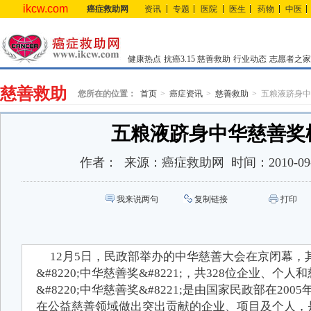
ikcw.com
癌症救助网
资讯
专题
医院
医生
药物
中医
健康热点
抗癌3.15
慈善救助
行业动态
志愿者之家
慈善救助
您所在的位置：
首页
癌症资讯
慈善救助
五粮液跻身中
五粮液跻身中华慈善奖
作者：
来源：
癌症救助网
时间：
2010-09
我来说两句
复制链接
打印
12月5日，民政部举办的中华慈善大会在京闭幕，其
&#8220;中华慈善奖&#8221;，共328位企业、个
&#8220;中华慈善奖&#8221;是由国家民政部在20
在公益慈善领域做出突出贡献的企业、项目及个人，