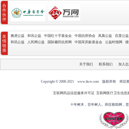
合
作
伙
伴
雅虎公益
和讯公益
中国红十字基金会
中国抗癌协会
凤凰公益
百度公益
友
情
和讯公益
人民网公益
国际藏药抗癌网
中国宋庆龄基金会
公益时报网
搜
链
接
关于我们
联系我们
加入志
Copyright © 2008-2021 www.ikcw.com
互联网药品信息服务许可证
互联网医疗卫生信息
十年树木，百年树人。癌症救助网，坚