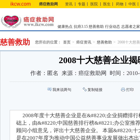
ikcw.com
癌症救助网
资讯
专题
医院
医生
药物
中医
健康热点
抗癌3.15
慈善救助
行业动态
志愿者之家
慈善救助
您所在的位置：
首页
癌症资讯
慈善救助
2008十大慈
2008十大慈善企业揭
作者：
匿名
来源：
癌症救助网
时间：
2010-
我来说两句
复制链接
打印
2008年度十大慈善企业是在&#8220;企业捐赠排行榜
础上，由&#8220;中国慈善排行榜&#8221;办公室
顾问小组意见，评出十大慈善企业。 本届&#8220;十大
是在2007年度为推动中国公益慈善事业发展做出杰