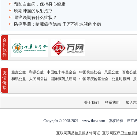
预防白血病，保持身心健康
晚期肿瘤的放射治疗
胃癌晚期有什么症状？
防癌手册：暗藏癌症隐患 千万不能忽视的小病
合
作
伙
伴
雅虎公益
和讯公益
中国红十字基金会
中国抗癌协会
凤凰公益
百度公益
友
情
和讯公益
人民网公益
国际藏药抗癌网
中国宋庆龄基金会
公益时报网
搜
链
接
关于我们
联系我们
加入志
Copyright © 2008-2021 www.ikcw.com
互联网药品信息服务许可证
互联网医疗卫生信息