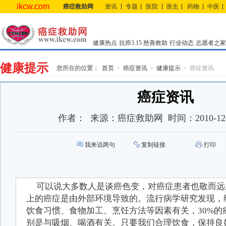
ikcw.com
癌症救助网
资讯
专题
医院
医生
药物
中医
健康热点
抗癌3.15
慈善救助
行业动态
志愿者之家
健康提示
您所在的位置：
首页
癌症资讯
健康提示
癌症资讯
癌症资讯
作者：
来源：
癌症救助网
时间：
2010-12
我来说两句
复制链接
打印
可以说大多数人是谈癌色变，对癌症患者也敬而远
上的癌症是由外部环境导致的。流行病学研究发现，约
饮食习惯、食物加工、烹饪方法等因素有关，30%的
别是与吸烟、喝酒有关。只要我们合理饮食，保持良