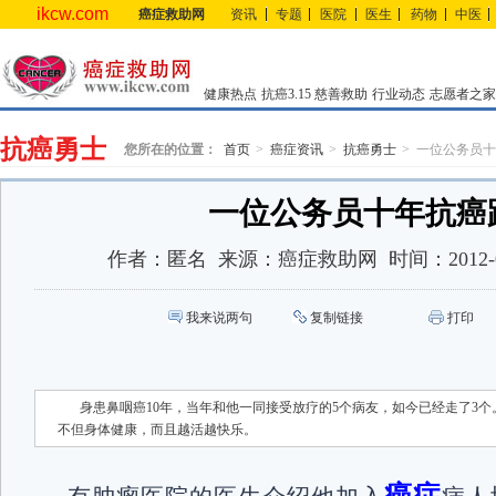
ikcw.com
癌症救助网
资讯
专题
医院
医生
药物
中医
健康热点
抗癌3.15
慈善救助
行业动态
志愿者之家
抗癌勇士
您所在的位置：
首页
癌症资讯
抗癌勇士
一位公务员十
一位公务员十年抗癌
作者：
匿名
来源：
癌症救助网
时间：
2012-
我来说两句
复制链接
打印
身患鼻咽癌10年，当年和他一同接受放疗的5个病友，如今已经走了3个
不但身体健康，而且越活越快乐。
癌症