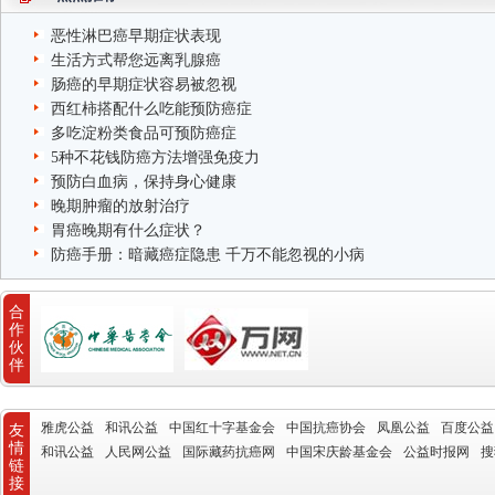
恶性淋巴癌早期症状表现
生活方式帮您远离乳腺癌
肠癌的早期症状容易被忽视
西红柿搭配什么吃能预防癌症
多吃淀粉类食品可预防癌症
5种不花钱防癌方法增强免疫力
预防白血病，保持身心健康
晚期肿瘤的放射治疗
胃癌晚期有什么症状？
防癌手册：暗藏癌症隐患 千万不能忽视的小病
合
作
伙
伴
雅虎公益
和讯公益
中国红十字基金会
中国抗癌协会
凤凰公益
百度公益
友
情
和讯公益
人民网公益
国际藏药抗癌网
中国宋庆龄基金会
公益时报网
搜
链
接