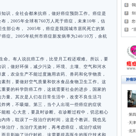
我
别
癌知识，全社会都来抗癌，做好癌症预防工作。癌症是
，2005年全球有760万人死于癌症，未来10年，估
您
卫生部公布， 2005年，癌症是我国城市居民死亡的第
“
癌症。2005年杭州市癌症新发病率为240/10万，余杭
生命。有人说抗癌工作，比登月工程还艰难。所以，要
知识，做好环保，减少污染，环境、土壤、空气和河水
排废，农业生产不能过度施用农药、兽药和化学物质，
肿瘤
的素剂，要做好空气质量和饮水食品食物卫生工作。这
其重要的科学防癌工作，这就需要社会的进步，国家的
的力量。其次是人们在日常生活中，改变不良生活习
熏炸烤，不吸烟。第三，当个人出现一些癌症的症状
不能粗 心大意，要及时诊断。在诊断过程中，切忌粗心
第四
为内痔，耽误了一段治疗的时间，这是个教训。我也见
天津
肿块治疗，当治疗无效时，再考虑癌症，或治疗或转
北京
，而且影响了治疗时机。这需要提高医生的医疗技术和