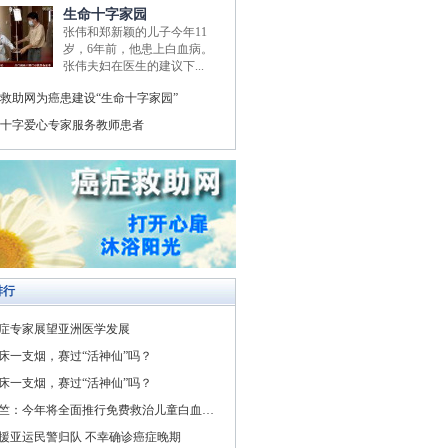
生命十字家园
张伟和郑新颖的儿子今年11
岁，6年前，他患上白血病。
张伟夫妇在医生的建议下...
救助网为癌患建设“生命十字家园”
十字爱心专家服务教师患者
排行
症专家展望亚洲医学发展
床一支烟，赛过“活神仙”吗？
床一支烟，赛过“活神仙”吗？
竺：今年将全面推行免费救治儿童白血病与先天性心脏病
援亚运民警归队 不幸确诊癌症晚期