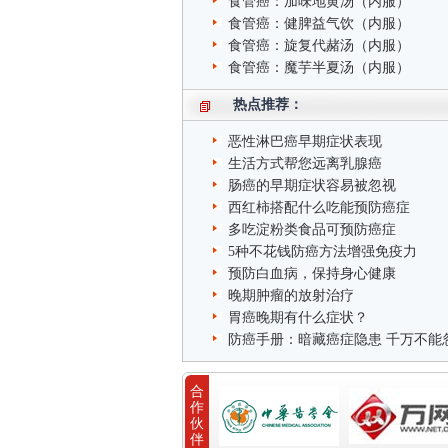
食管癌：加味地黄汤（内服）
食管癌：健脾益气饮（内服）
食管癌：旋复代赭汤（内服）
食管癌：魔芋半夏汤（内服）
热点推荐：
恶性淋巴癌早期症状表现
生活方式帮您远离乳腺癌
肠癌的早期症状容易被忽视
西红柿搭配什么吃能预防癌症
多吃淀粉类食品可预防癌症
5种不花钱防癌方法增强免疫力
预防白血病，保持身心健康
晚期肿瘤的放射治疗
胃癌晚期有什么症状？
防癌手册：暗藏癌症隐患 千万不能
合
作
伙
伴