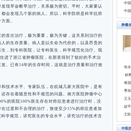
中国
早发现早诊断早治疗，关系极为密切。平时，大家要认
中国
，都会发现几个新的病人。所以，科学防癌是科学抗癌
个方面。
肿瘤
症的首次治疗，极为重要，极为关键，这关系到治疗的
病人的生存质量。病人是以生命为代价的，以及昂贵的
医生，到专科医院，让专科医生，科学规范化治疗。我
天就住进了浙江省肿瘤医院，在那里得到了较好的手术治
发。已有14年的生存时间，这就是治疗质量和治疗效
张永
郝希
蒋国
率和技术水平、专家队伍，在杭城几家大医院中，是有
季加
，还存在着随意性和不规范的问题。南方医院肿瘤中心
王玉
00%的医院100%医生存在对癌症患者进行治疗时，没
赵平
在过度和不合理的治疗，致使至少15%的癌症患者加
王阶
究科学规范，讲究医生的专业水平，讲究治疗的技术含
中医