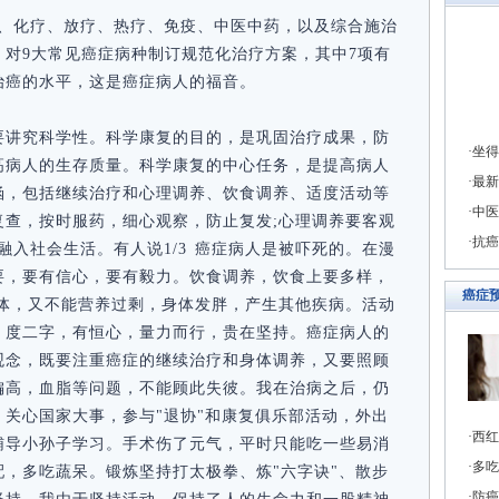
、化疗、放疗、热疗、免疫、中医中药，以及综合施治
对9大常见癌症病种制订规范化治疗方案，其中7项有
治癌的水平，这是癌症病人的福音。
要讲究科学性。科学康复的目的，是巩固治疗成果，防
坐得
高病人的生存质量。科学康复的中心任务，是提高病人
最新
涵，包括继续治疗和心理调养、饮食调养、适度活动等
中医
复查，按时服药，细心观察，防止复发;心理调养要客观
抗癌
融入社会生活。有人说1/3 癌症病人是被吓死的。在漫
要，要有信心，要有毅力。饮食调养，饮食上要多样，
癌症
病体，又不能营养过剩，身体发胖，产生其他疾病。活动
、度二字，有恒心，量力而行，贵在坚持。癌症病人的
观念，既要注重癌症的继续治疗和身体调养，又要照顾
偏高，血脂等问题，不能顾此失彼。我在治病之后，仍
关心国家大事，参与"退协"和康复俱乐部活动，外出
西红
辅导小孙子学习。手术伤了元气，平时只能吃一些易消
多吃
，多吃蔬呆。锻炼坚持打太极拳、炼"六字诀"、散步
防癌