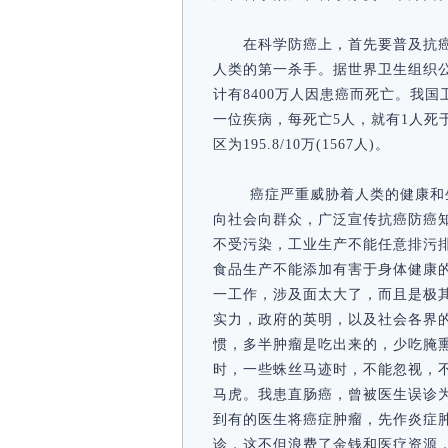
在科学防癌上，首先要普及抗
人类的第一杀手。据世界卫生组织公布
计有8400万人因患癌而死亡。我国
一位疾病，每死亡5人，就有1人死于
区为195.8/10万(1567人)。
癌症严重威胁着人类的健康和
向社会向群众，广泛宣传抗癌防癌
不受污染，工业生产不能任意排污
食品生产不能添加有害于身体健康
一工作，涉及面太大了，而且是极
实力，政府的英明，以及社会各界
惯，多半肿瘤是吃出来的，少吃腌
时，一些蛛丝马迹时，不能忽视，
马虎。我患直肠癌，曾被医生误诊
到有的医生将癌症肿瘤，先作炎症
诊，这不但浪费了金钱和医疗资源