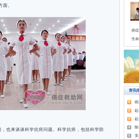
方面。
癌症
生命
资讯
癌
起
起
陈
识，也来谈谈科学抗癌问题。科学抗癌，包括科学防
支
。