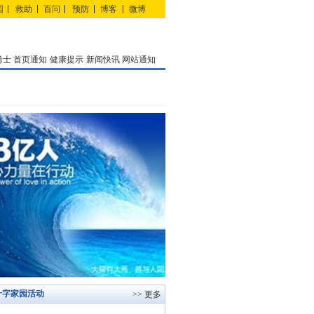
园
救助
百问
预防
博客
微博
勇士
首页通知
健康提示
新闻快讯
网站通知
十字家园活动
>> 更多