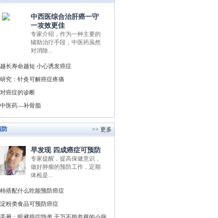
中西医综合治肝癌一守
一攻效更佳
专家介绍，作为一种主要的
辅助治疗手段，中医药虽然
对消除...
越长寿命越短 小心诱发癌症
研究：针灸可解癌症疼痛
对癌症的诊断
中医药—补骨脂
预防
>> 更多
早发现 四成癌症可预防
专家提醒，提高保健意识，
做好肿瘤的预防工作，定期
体检是...
柿搭配什么吃能预防癌症
淀粉类食品可预防癌症
手册：暗藏癌症隐患 千万不能忽视的小病