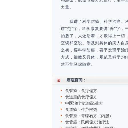
和爬山，以慢节奏方式进行，常年
力量。
我讲了科学防癌、科学治癌、科
讲"范"字，科学康复要讲"养"字
治愈了，人还活着，才谈得上一切，
空谈和空说。涉及到具体的病人自
之初，要科学防癌，要平发现平治疗
方式，细致又具体，规范又科学;治
然不能马虎随意。
癌症百问：
食管癌：食疗偏方
食道癌的食疗偏方
中医治疗食道癌5处方
食道癌：生芦根粥
食管癌：青礞石方（内服）
食管癌：民间偏方治疗法