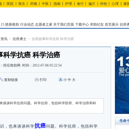
题
医院
医生
药物
中医
指南
护理
食疗
偏方
特色
心理
家
15
慈善救助
行业动态
志愿者之家
关于我们页面
下载中心
求助纪实
首页展示
抗癌
症资讯
抗癌勇士
抗癌故事科学抗癌 科学治癌
事科学抗癌 科学治癌
：
癌症救助网
时间：
2012-07-06 05:22:54
复制链接
打印
小
中
大
来谈谈科学抗癌问题。科学抗癌，包括科学防癌、科学治癌和科
生命
抗癌
识，也来谈谈科学
问题。科学抗癌，包括科学