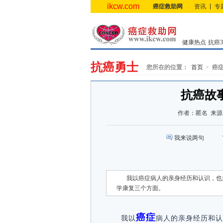
ikcw.com
癌症救助网
资讯
专
健康热点
抗癌3.
抗癌勇士
您所在的位置：
首页
癌
抗癌故
作者：
匿名
来源
我来说两句
我以癌症病人的亲身经历和认识，也
学康复三个方面。
癌症
我以
病人的亲身经历和认