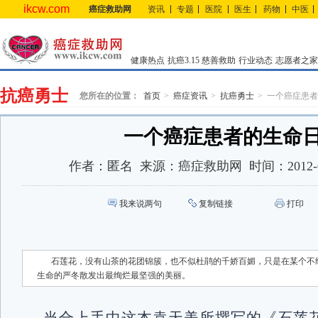
ikcw.com
癌症救助网
资讯
专题
医院
医生
药物
中医
健康热点
抗癌3.15
慈善救助
行业动态
志愿者之家
抗癌勇士
您所在的位置：
首页
癌症资讯
抗癌勇士
一个癌症患者
一个癌症患者的生命
作者：
匿名
来源：
癌症救助网
时间：
2012-
我来说两句
复制链接
打印
石莲花，没有山茶的花团锦簇，也不似杜鹃的千娇百媚，只是在某个不
生命的严冬散发出最绚烂最坚强的美丽。