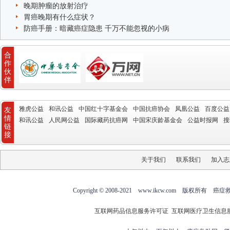
晚期肿瘤的放射治疗
胃癌晚期有什么症状？
防癌手册：暗藏癌症隐患 千万不能忽视的小病
合
作
伙
伴
雅虎公益
和讯公益
中国红十字基金会
中国抗癌协会
凤凰公益
百度公益
友
情
和讯公益
人民网公益
国际藏药抗癌网
中国宋庆龄基金会
公益时报网
搜
链
接
关于我们
联系我们
加入志
Copyright © 2008-2021 www.ikcw.com
互联网药品信息服务许可证
互联网医疗卫生信息