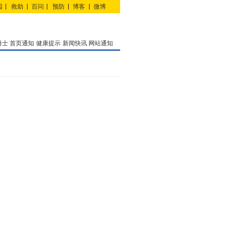
园
救助
百问
预防
博客
微博
勇士
首页通知
健康提示
新闻快讯
网站通知