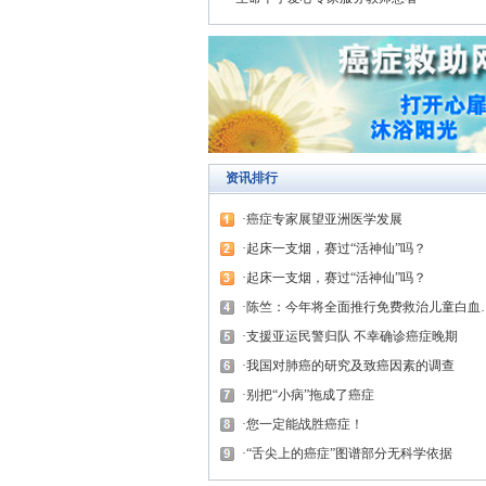
资讯排行
癌症专家展望亚洲医学发展
起床一支烟，赛过“活神仙”吗？
起床一支烟，赛过“活神仙”吗？
陈竺：今年将全面推行免费救治儿童白血病与先天性心脏病
支援亚运民警归队 不幸确诊癌症晚期
我国对肺癌的研究及致癌因素的调查
别把“小病”拖成了癌症
您一定能战胜癌症！
“舌尖上的癌症”图谱部分无科学依据