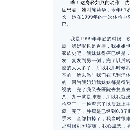
瞧
！
这身轻如燕的动作、优
症患者！她叫
陈莉华，今年
61
长，她
在1999年的一次体检
巴。
我是1999年年底的时候
癌，我妈呢也是胃癌，我姐姐
家族史吧，我妹妹得癌已经是
发，复发到另一侧，完了以后
癌的人太多了。所以我那时候
室的，所以当时我们在飞利浦
的，因为我姐姐我妹妹都是得
视的，完了我又去医院去复查
八、九十就是肿瘤，所以我就
检查了，一检查完了以后就上
癌，完了，肿瘤是已经到0.3
手术，全部切掉了，我当时很
那时候刚50岁嘛，我心里想，