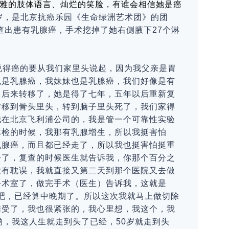
雅的肢体语言、灿烂的笑脸，
有谁会相信她是癌
岁，是北京抗癌乐园《
生命绿洲艺术团
》的团
中查出患有乳腺癌，手术挖掉了她右侧腋下27个淋
，说得癌的要从我们家里头说起，因为我父亲是胃
也是乳腺癌，我妹妹也是乳腺癌，我们好像是有
，后来转移了，她是得了七年，五年以后重新复
转移到骨头里头，转到脑子里头死了，我们家得
我在北京飞利浦公司的，我是管一个可靠性实验
体检的时候，我那有乳腺增生，所以我挺害怕
乳腺癌，而且都已经走了，所以我也挺害怕挺重
去了，复查的时候医生就告诉我，你那个百分之
没有耽误，我就直接又第二天到那个医院又去做
手术室了，做完手术（医生）告诉我，这就是
了吧，已经算中晚期了。所以这次我就马上做切除
难受了，我也很紧张的，我心里想，我这个，我
哟，我这人生就走到头了已经，50岁就走到头