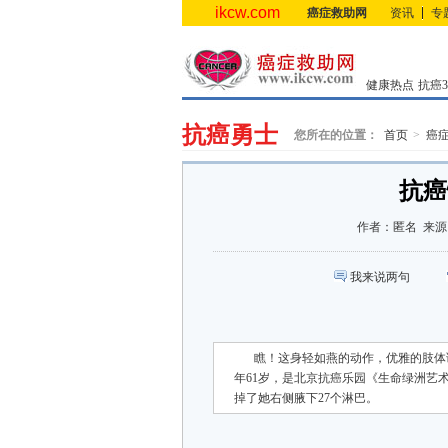
ikcw.com
癌症救助网
资讯
专
健康热点
抗癌3.
抗癌勇士
您所在的位置：
首页
癌
抗癌
作者：
匿名
来源
我来说两句
瞧！这身轻如燕的动作，优雅的肢体
年61岁，是北京抗癌乐园《生命绿洲艺
掉了她右侧腋下27个淋巴。