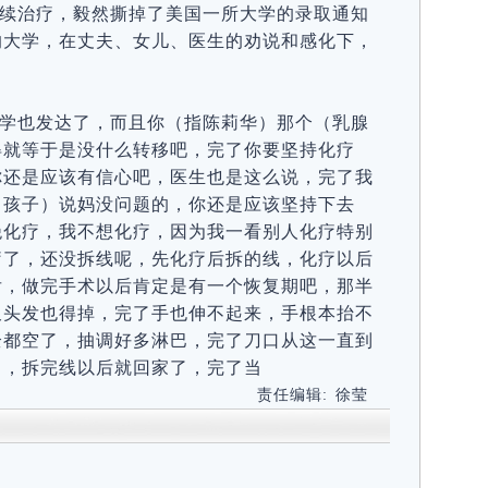
续治疗，毅然撕掉了美国一所大学的录取通知
的大学，在丈夫、女儿、医生的劝说和感化下，
学也发达了，而且你（指陈莉华）那个（乳腺
得就等于是没什么转移吧，完了你要坚持化疗
你还是应该有信心吧，医生也是这么说，完了我
（孩子）说妈没问题的，你还是应该坚持下去
绝化疗，我不想化疗，因为我一看别人化疗特别
疗了，还没拆线呢，先化疗后拆的线，化疗以后
后，做完手术以后肯定是有一个恢复期吧，那半
又头发也得掉，完了手也伸不起来，手根本抬不
全都空了，抽调好多淋巴，完了刀口从这一直到
了，拆完线以后就回家了，完了当
责任编辑:
徐莹