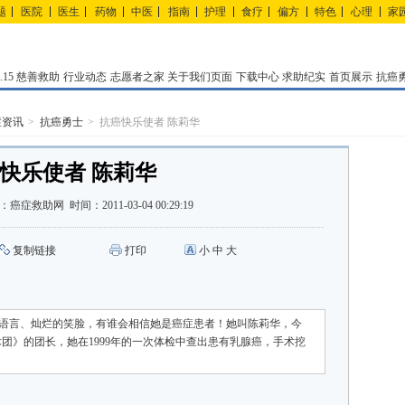
题
医院
医生
药物
中医
指南
护理
食疗
偏方
特色
心理
家
15
慈善救助
行业动态
志愿者之家
关于我们页面
下载中心
求助纪实
首页展示
抗癌
症资讯
抗癌勇士
抗癌快乐使者 陈莉华
快乐使者 陈莉华
：
癌症救助网
时间：
2011-03-04 00:29:19
复制链接
打印
小
中
大
语言、灿烂的笑脸，有谁会相信她是癌症患者！她叫陈莉华，今
术团》的团长，她在1999年的一次体检中查出患有乳腺癌，手术挖