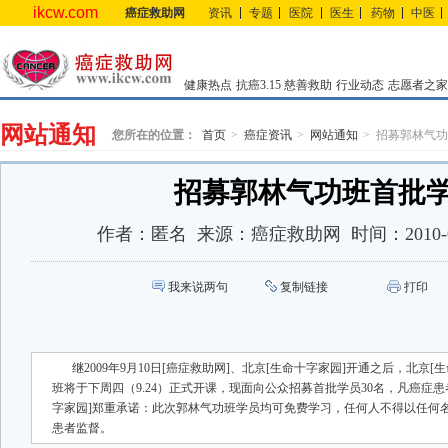
ikcw.com
癌症救助网
资讯
专题
医院
医生
药物
中医
健康热点
抗癌3.15
慈善救助
行业动态
志愿者之家
网站通知
您所在的位置：
首页
癌症资讯
网站通知
招募郭林气功
招募郭林气功班首批
作者：
匿名
来源：
癌症救助网
时间：
2010-
我来说两句
复制链接
打印
继2009年9月10日[癌症救助网]、北京[生命十字家园]开通之后，北京
班将于下周四（9.24）正式开课，现面向公众招募首批学员30名，凡癌症
字家园]郑重承诺：此次郭林气功班学员均可免费学习，任何人不得以任何
患者监督。