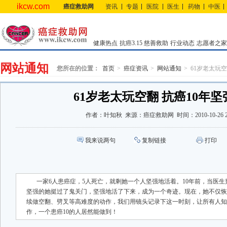
ikcw.com
癌症救助网
资讯
专题
医院
医生
药物
中医
健康热点
抗癌3.15
慈善救助
行业动态
志愿者之家
网站通知
您所在的位置：
首页
癌症资讯
网站通知
61岁老太玩空
61岁老太玩空翻 抗癌10年
作者：
叶知秋
来源：
癌症救助网
时间：
2010-10-26 
我来说两句
复制链接
打印
一家6人患癌症，5人死亡，就剩她一个人坚强地活着。10年前，当医
坚强的她挺过了鬼关门，坚强地活了下来，成为一个奇迹。现在，她不仅恢
续做空翻、劈叉等高难度的动作，我们用镜头记录下这一时刻，让所有人知
作，一个患癌10的人居然能做到！