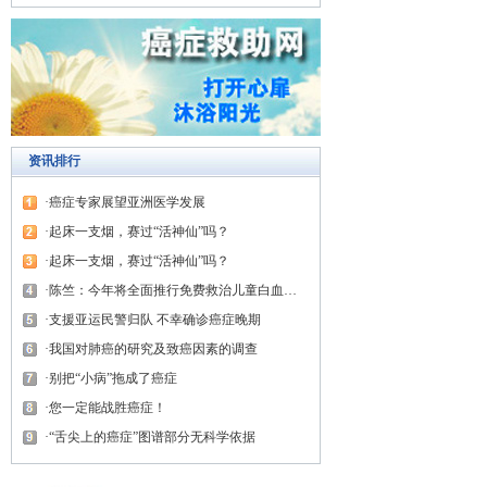
资讯排行
癌症专家展望亚洲医学发展
起床一支烟，赛过“活神仙”吗？
起床一支烟，赛过“活神仙”吗？
陈竺：今年将全面推行免费救治儿童白血病与先天性心脏病
支援亚运民警归队 不幸确诊癌症晚期
我国对肺癌的研究及致癌因素的调查
别把“小病”拖成了癌症
您一定能战胜癌症！
“舌尖上的癌症”图谱部分无科学依据