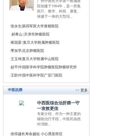
广州中医药大学第一附属医
院创建于1964年，是一所集
医疗、教学、科研、康复、
保健于一体的大型综...
张永生|第四军医大学唐都医院
郝希山 |天津市肿瘤医院
蒋国梁 |复旦大学附属肿瘤医院
季加孚|北京肿瘤医院
王玉琦|复旦大学附属中山医院
赵平|中国医学科学院肿瘤医院肿瘤研究所
王阶|中国中医科学院广安门医院
中医抗癌
>> 更多
中西医综合治肝癌一守
一攻效更佳
专家介绍，作为一种主要的
辅助治疗手段，中医药虽然
对消除...
坐得越长寿命越短 小心诱发癌症