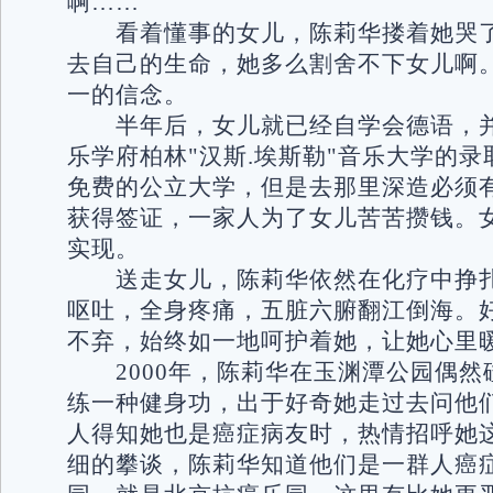
啊……”
看着懂事的女儿，陈莉华搂着她哭了
去自己的生命，她多么割舍不下女儿啊
一的信念。
半年后，女儿就已经自学会德语，并
乐学府柏林"汉斯.埃斯勒"音乐大学的
免费的公立大学，但是去那里深造必须
获得签证，一家人为了女儿苦苦攒钱。
实现。
送走女儿，陈莉华依然在化疗中挣扎
呕吐，全身疼痛，五脏六腑翻江倒海。
不弃，始终如一地呵护着她，让她心里
2000年，陈莉华在玉渊潭公园偶然
练一种健身功，出于好奇她走过去问他
人得知她也是癌症病友时，热情招呼她
细的攀谈，陈莉华知道他们是一群人癌