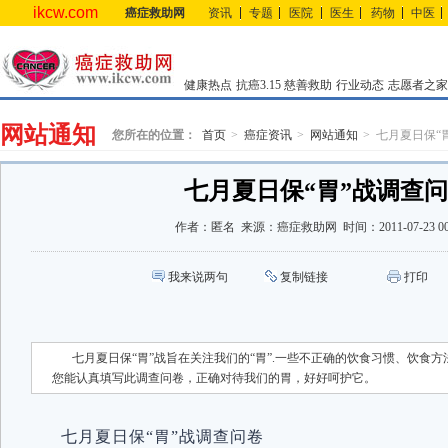
ikcw.com
癌症救助网
资讯
专题
医院
医生
药物
中医
健康热点
抗癌3.15
慈善救助
行业动态
志愿者之家
网站通知
您所在的位置：
首页
癌症资讯
网站通知
七月夏日保“
七月夏日保“胃”战调查
作者：
匿名
来源：
癌症救助网
时间：
2011-07-23 0
我来说两句
复制链接
打印
七月夏日保“胃”战旨在关注我们的“胃”.一些不正确的饮食习惯、饮食
您能认真填写此调查问卷，正确对待我们的胃，好好呵护它。
七月夏日保“胃”战调查问卷