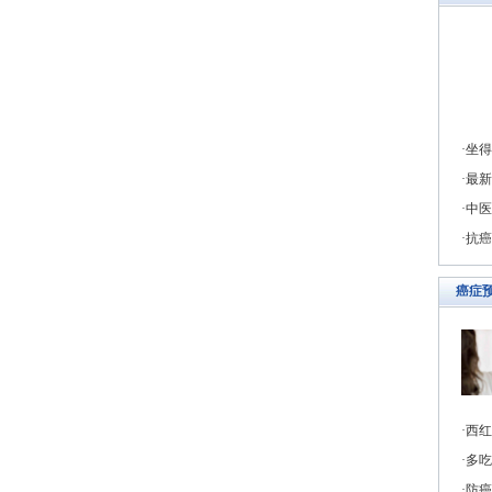
坐得
最新
中医
抗癌
癌症
西红
多吃
防癌