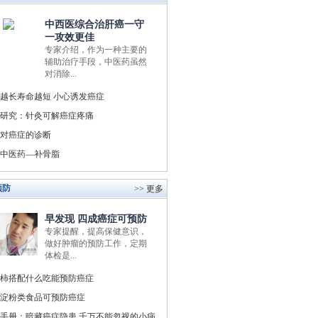
中西医综合治肝癌一守
一攻效更佳
专家介绍，作为一种主要的
辅助治疗手段，中医药虽然
对消除...
越长寿命越短 小心诱发癌症
研究：针灸可解癌症疼痛
对癌症的诊断
中医药—补骨脂
预防
>> 更多
早发现 四成癌症可预防
专家提醒，提高保健意识，
做好肿瘤的预防工作，定期
体检是...
柿搭配什么吃能预防癌症
淀粉类食品可预防癌症
手册：暗藏癌症隐患 千万不能忽视的小病