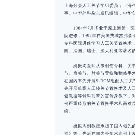
上海分会人工关节学组委员；上海
事。中华外科杂志通讯编辑，中华
1984年7月毕业于原上海第一医学
院进修，1997年在美国费城杰弗森医院
专科医院进修学习人工关节置换术，
国、法国、瑞士、澳大利亚等著名
姚振均医师从事创伤骨科、关节
节、肩关节、肘关节置换和翻修手术
在国内率先开展S-ROM组配人工关
先开展单髁人工膝关节置换术及人
健教授等骨科前辈的言传身教下，
例严重畸形的关节置换手术和高难
纷。
姚振均副教授承担了国内领先
损》等，先后在国内外学术期刊上