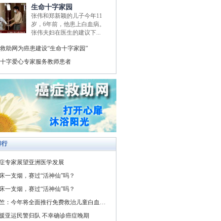
生命十字家园
张伟和郑新颖的儿子今年11
岁，6年前，他患上白血病。
张伟夫妇在医生的建议下...
救助网为癌患建设“生命十字家园”
十字爱心专家服务教师患者
排行
症专家展望亚洲医学发展
床一支烟，赛过“活神仙”吗？
床一支烟，赛过“活神仙”吗？
竺：今年将全面推行免费救治儿童白血病与先天性心脏病
援亚运民警归队 不幸确诊癌症晚期