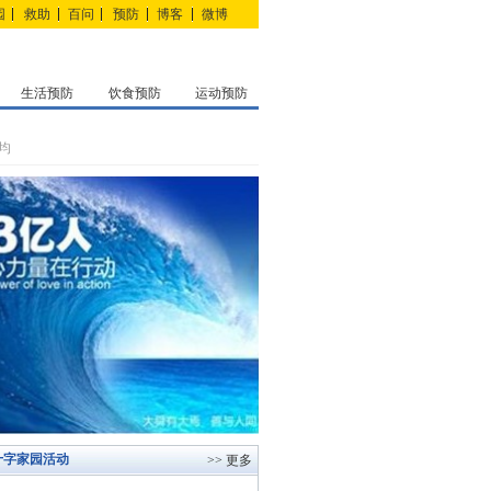
园
救助
百问
预防
博客
微博
生活预防
饮食预防
运动预防
均
十字家园活动
>> 更多