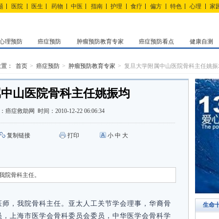
题
医院
医生
药物
中医
指南
护理
食疗
偏方
特色
心理
家
心理预防
癌症预防
肿瘤预防教育专家
癌症预防看点
健康自测
位置：
首页
癌症预防
肿瘤预防教育专家
复旦大学附属中山医院骨科主任姚振
属中山医院骨科主任姚振均
：
癌症救助网
时间：
2010-12-22 06:06:34
复制链接
打印
小
中
大
我院骨科主任。
医师，我院骨科主任。亚太人工关节学会理事，华裔骨
生命
员，上海市医学会骨科委员会委员，中华医学会骨科学