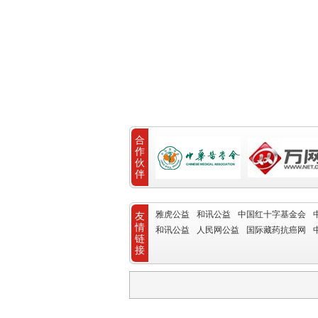
合
作
伙
伴
雅虎公益
和讯公益
中国红十字基金会
友
情
和讯公益
人民网公益
国际藏药抗癌网
链
接