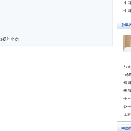
中国
中国
肿瘤
忽视的小病
张永
郝希
蒋国
季加
王玉
赵平
王阶
中医