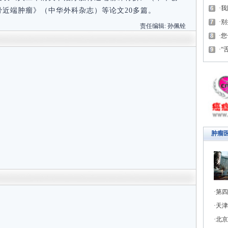
我
近端肿瘤》（中华外科杂志）等论文20多篇。
别
责任编辑:
孙佩铨
您
“
肿瘤
第四
天津
北京