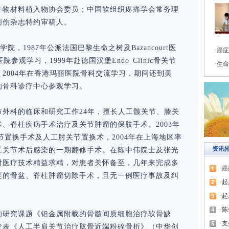
生物材料植入物协会委员；中国软组织疼痛学会常务理
创伤杂志特约审稿人。
院，1987年公派法国巴黎生命之树及Bazancourt医
癌症
参观学习，1999年赴德国汉堡Endo Clinic骨关节
生命
2004年在香港玛丽医院骨科交流学习，期间还到美
的骨科诊疗中心参观学习。
外科的临床和研究工作24年，擅长人工髋关节、膝关
、脊柱疾病手术治疗及关节肿瘤的保肢手术。2003年
节置换手术及人工肘关节置换术，2004年在上海地区率
资讯
工关节术后感染的一期翻修手术。在陈中伟院士及张光
对医疗技术精益求精，对患者关怀备至，几年来完成多
癌
度的骨盆、脊柱肿瘤切除手术，且无一例医疗事故及纠
起
起
陈
的研究课题《钽金属附载的骨髓间质细胞治疗软骨缺
支
发表《人工半肩关节治疗肱骨近端粉碎骨折》（中华创